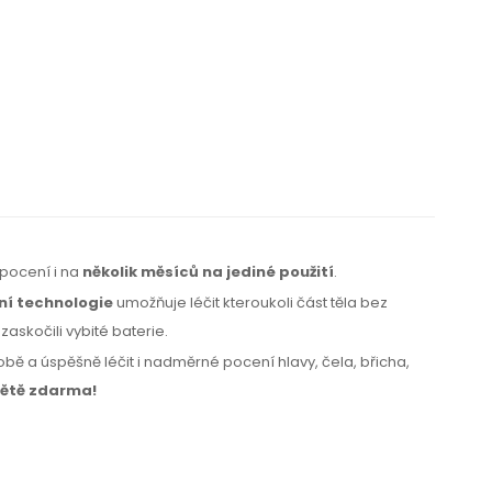
 pocení i na
několik měsíců na jediné použití
.
ní technologie
umožňuje léčit kteroukoli část těla bez
askočili vybité baterie.
ě a úspěšně léčit i nadměrné pocení hlavy, čela, břicha,
ětě zdarma!