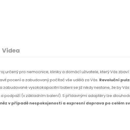
Videa
troj určený pro nemocnice, kliniky a domácí uživatele, který Vás zbaví
zbavit pocení a zabudovaný počítač vše udělá za Vás.
Revoluční pulz
a zabudované vysokokapacitní baterii se již nikdy nestane, že by Vás z
u a podpaží
(v základním
balení).
S přídavnými
adaptéry lze dlouhodob
eněz
v případě
nespokojenosti
a expresní
doprava
po celém
sv