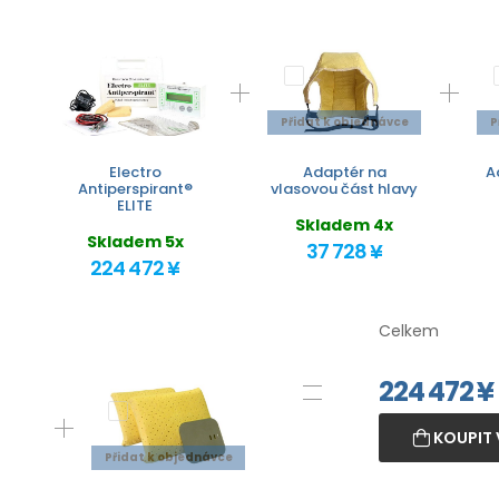
Přidat k objednávce
P
Electro
Adaptér na
A
Antiperspirant®
vlasovou část hlavy
ELITE
Skladem 4x
Skladem 5x
37 728 ¥
224 472 ¥
Celkem
224 472
¥
KOUPIT 
Přidat k objednávce