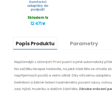
Komfortní
adaptéry do
podpaží
Skladem 1x
12 471 ¥
Popis Produktu
Parametry
Nejúčinnější z účinných! První pulzní a plně automatický přís
Na začátku terapie nastavíte, na jaké části těla se chcete 
nepříjemných pocitů a velmi citlivě. Díky síťovému adaptéru 
Definitivní a šetrné řešení nadměrného pocení rukou, noho
zad, hýždí, hrudníku
a dalších
částí těla.
Záruka vrácení p