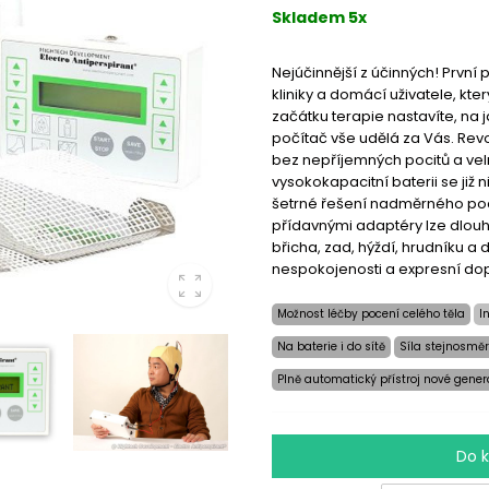
Skladem 5x
Nejúčinnější z účinných! První
kliniky a domácí uživatele, kte
začátku terapie nastavíte, na 
počítač vše udělá za Vás. Revo
bez nepříjemných pocitů a vel
vysokokapacitní baterii se již n
šetrné řešení nadměrného poc
přídavnými adaptéry lze dlouh
břicha, zad, hýždí, hrudníku a 
nespokojenosti a expresní do
Možnost léčby pocení celého těla
I
Na baterie i do sítě
Síla stejnosměr
Plně automatický přístroj nové gene
Do 