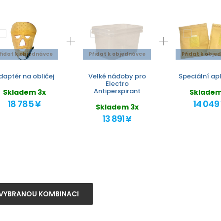
řidat k objednávce
Přidat k objednávce
Přidat k obje
daptér na obličej
Velké nádoby pro
Speciální ap
Electro
Antiperspirant
Skladem 3x
Skladem
18 785 ¥
14 049
Skladem 3x
13 891 ¥
VYBRANOU KOMBINACI