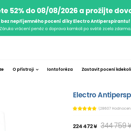
te 52% do 08/08/2026 a prožijte do
bez nepříjemného pocení díky Electro Antiperspirantu!
Záruka vrácení peněz a doprava kamkoli po světě zcela zdarma
ze
O přístroji
Iontoforéza
Zastavit pocení kdekol
Electro Antipersp
(28607 Hodnocen
344 759 
224 472 ¥