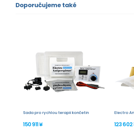
Doporučujeme také
Sada pro rychlou terapii končetin
Electro An
150 911 ¥
123 602