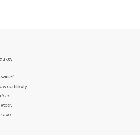
dukty
roduktů
 & certifikáty
dróza
metody
dikace