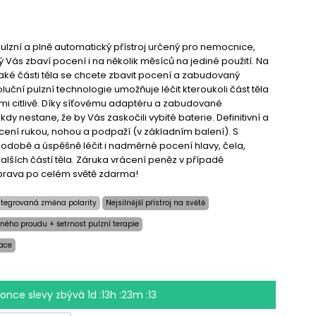
 pulzní a plně automatický přístroj určený pro nemocnice,
rý Vás zbaví pocení i na několik měsíců na jediné použití. Na
jaké části těla se chcete zbavit pocení a zabudovaný
luční pulzní technologie umožňuje léčit kteroukoli část těla
mi citlivě. Díky síťovému adaptéru a zabudované
ikdy nestane, že by Vás zaskočili vybité baterie. Definitivní a
ení rukou, nohou a podpaží (v základním balení). S
odobě a úspěšně léčit i nadměrné pocení hlavy, čela,
dalších částí těla. Záruka vrácení peněz v případě
prava po celém světě zdarma!
ntegrovaná změna polarity
Nejsilnější přístroj na světě
ného proudu + šetrnost pulzní terapie
race
konce slevy zbývá
1d :13h :23m :13