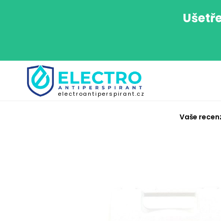
Ušetře
electroantiperspirant.cz
Vaše recen