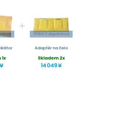
dnávce
Přidat k objednávce
likátor
Adaptér na čelo
 1x
Skladem 2x
 ¥
14 049 ¥