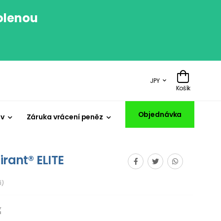
volenou
.
JPY
Košík
Objednávka
iv
Záruka vrácení peněz
irant® ELITE
í)
¥