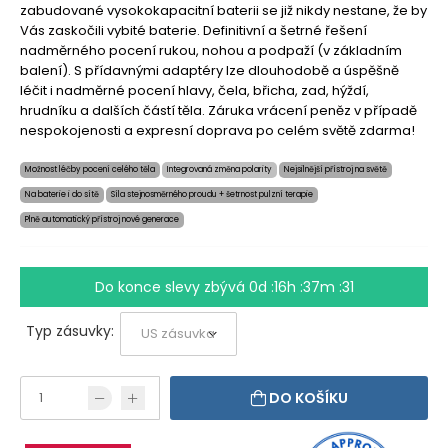
zabudované vysokokapacitní baterii se již nikdy nestane, že by
Vás zaskočili vybité baterie. Definitivní a šetrné řešení
nadměrného pocení rukou, nohou a podpaží (v základním
balení). S přídavnými adaptéry lze dlouhodobě a úspěšně
léčit i nadměrné pocení hlavy, čela, břicha, zad, hýždí,
hrudníku a dalších částí těla. Záruka vrácení peněz v případě
nespokojenosti a expresní doprava po celém světě zdarma!
Možnost léčby pocení celého těla
Integrovaná změna polarity
Nejsilnější přístroj na světě
Na baterie i do sítě
Síla stejnosměrného proudu + šetrnost pulzní terapie
Plně automatický přístroj nové generace
Do konce slevy zbývá
0d :16h :37m :31
Typ zásuvky:
DO KOŠÍKU