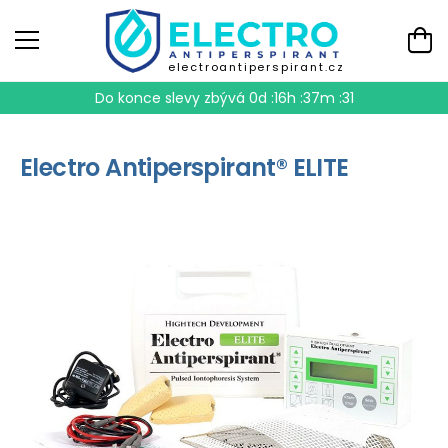
electroantiperspirant.cz
Do konce slevy zbývá
0d :16h :37m :31
Electro Antiperspirant® ELITE