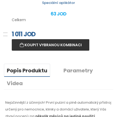
Speciální aplikátor
63 JOD
Celkem
1 011
JOD
KOUPIT VYBRANOU KOMBINACI
Popis Produktu
Parametry
Videa
Nejúčinnější z účinných! První pulzní a plně automatický přístroj
určený pro nemocnice, kliniky a domácí uživatele, který Vás
zbaví pocení i na
několik měsíců na jediné použití
.