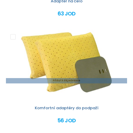
Adaptér na čelo
63 JOD
Přidat k objednávce
Komfortní adaptéry do podpaží
56 JOD