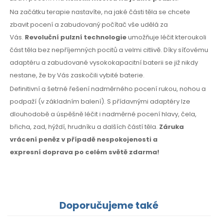
Na začátku terapie nastavíte, na jaké části těla se chcete
zbavit pocení a zabudovaný počítač vše udělá za
Vás.
Revoluční pulzní technologie
umožňuje léčit kteroukoli
část těla bez nepříjemných pocitů a velmi citlivě. Díky síťovému
adaptéru a zabudované vysokokapacitní baterii se již nikdy
nestane, že by Vás zaskočili vybité baterie.
Definitivní a šetrné řešení nadměrného pocení rukou, nohou a
podpaží
(v základním
balení).
S přídavnými
adaptéry lze
dlouhodobě a úspěšně léčit i nadměrné pocení hlavy, čela,
břicha, zad, hýždí, hrudníku
a dalších
částí těla.
Záruka
vrácení peněz
v případě
nespokojenosti
a
expresní
doprava
po celém
světě zdarma!
Doporučujeme také