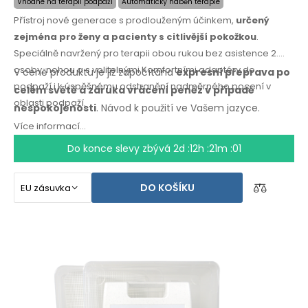
Vhodné na terapii podpaží
Automatický náběh terapie
Přístroj nové generace s prodlouženým účinkem,
určený
zejména pro ženy a pacienty s citlivější pokožkou
.
Speciálně navržený pro terapii obou rukou bez asistence 2.
osoby, nohou a s volitelnými Komfortními adaptéry do
V ceně produktu je již započítána
expresní přeprava po
podpaží i k úspěšnému odstranění nadměrného pocení v
celém světě
a záruka
vrácení peněz
v případě
oblasti podpaží.
nespokojenosti
. Návod k použití
ve Vašem jazyce.
Více informací...
Do konce slevy zbývá
2d :12h :21m :00
DO KOŠÍKU