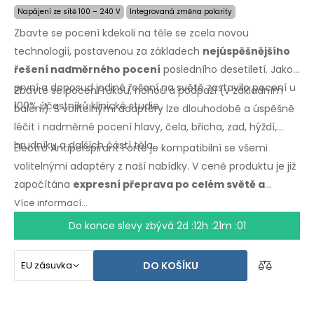
Napájení ze sítě 100 – 240 V
Integrovaná změna polarity
Zbavte se pocení kdekoli na těle se zcela novou
technologií, postavenou za základech
nejúspěšnějšího
řešení nadměrného pocení
posledního desetiletí. Jako
první a doposud jediné řešení na světě zastavilo pocení u
Zbavte se pocení rukou, nohou a podpaží (v základním
100% účastníků klinické studie.
balení). S volitelnými adaptéry lze dlouhodobě a úspěšně
léčit i nadměrné pocení hlavy, čela, břicha, zad, hýždí,
hrudníku a dalších částí těla.
Electro Antiperspirant Forte je kompatibilní se všemi
volitelnými adaptéry z naší nabídky. V ceně produktu je již
započítána
expresní přeprava po celém světě a
záruka vrácení peněz v případě nespokojenosti
.
Více informací...
Návod k použití ve Vašem jazyce.
Do konce slevy zbývá
2d :12h :21m :00
DO KOŠÍKU