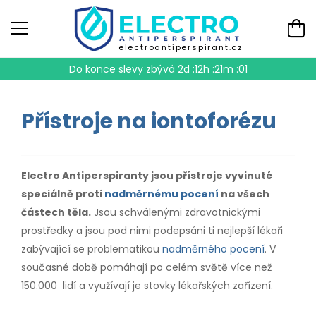
electroantiperspirant.cz
Do konce slevy zbývá
2d :12h :21m :00
Přístroje na iontoforézu
Electro Antiperspiranty jsou přístroje vyvinuté
speciálně proti
nadměrnému pocení
na všech
částech těla.
Jsou schválenými zdravotnickými
prostředky a jsou pod nimi podepsáni ti nejlepší lékaři
zabývající se problematikou
nadměrného pocení
. V
současné době pomáhají po celém světě více než
150.000 lidí a využívají je stovky lékařských zařízení.