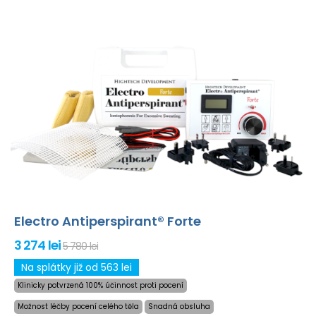
Electro Antiperspirant® Forte
3 274 lei
5 780 lei
Na splátky již od 563 lei
Klinicky potvrzená 100% účinnost proti pocení
Možnost léčby pocení celého těla
Snadná obsluha