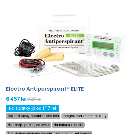
Electro Antiperspirant® ELITE
6 457 lei
9 917 lei
Na splátky již od 1 117 lei
Možnost léčby pocení celého těla
Integrovaná změna polarity
Nejsilnější přístroj na světě
Na baterie i do sítě
Síla stejnosměrného proudu + šetrnost pulzní terapie