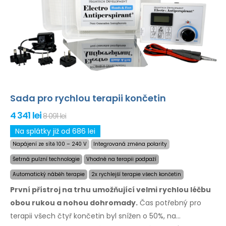
Sada pro rychlou terapii končetin
4 341 lei
8 091 lei
Na splátky již od 686 lei
Napájení ze sítě 100 – 240 V
Integrovaná změna polarity
Šetrná pulzní technologie
Vhodné na terapii podpaží
Automatický náběh terapie
2x rychlejší terapie všech končetin
První přístroj na trhu umožňující velmi rychlou léčbu
obou rukou a nohou dohromady.
Čas potřebný
pro
terapii
všech čtyř končetin byl snížen o 50%,
na