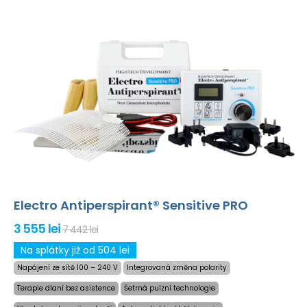
Electro Antiperspirant® Sensitive PRO
3 555 lei
7 442 lei
Na splátky již od 504 lei
Napájení ze sítě 100 – 240 V
Integrovaná změna polarity
Terapie dlaní bez asistence
Šetrná pulzní technologie