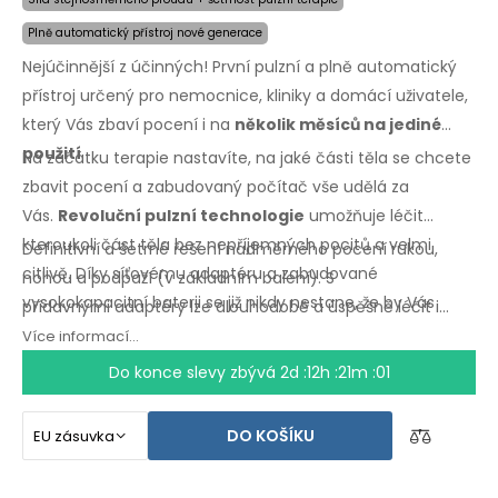
Plně automatický přístroj nové generace
Nejúčinnější z účinných! První pulzní a plně automatický
přístroj určený pro nemocnice, kliniky a domácí uživatele,
který Vás zbaví pocení i na
několik měsíců na jediné
použití
.
Na začátku terapie nastavíte, na jaké části těla se chcete
zbavit pocení a zabudovaný počítač vše udělá za
Vás.
Revoluční pulzní technologie
umožňuje léčit
kteroukoli část těla bez nepříjemných pocitů a velmi
Definitivní a šetrné řešení nadměrného pocení rukou,
citlivě. Díky síťovému adaptéru a zabudované
nohou a podpaží
(v základním
balení).
S
vysokokapacitní baterii se již nikdy nestane, že by Vás
přídavnými
adaptéry lze dlouhodobě a úspěšně léčit i
zaskočili vybité baterie.
nadměrné pocení hlavy, čela, břicha, zad, hýždí,
Více informací...
hrudníku
a dalších
částí těla.
Záruka vrácení peněz
v
Do konce slevy zbývá
2d :12h :21m :00
případě
nespokojenosti
a expresní
doprava
po
celém
světě zdarma!
DO KOŠÍKU