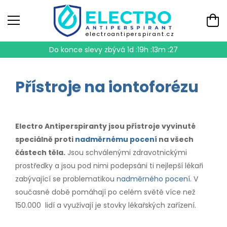
electroantiperspirant.cz
Do konce slevy zbývá
1d :19h :13m :27
Přístroje na iontoforézu
Electro Antiperspiranty jsou přístroje vyvinuté
speciálně proti
nadměrnému pocení
na všech
částech těla.
Jsou schválenými zdravotnickými
prostředky a jsou pod nimi podepsáni ti nejlepší lékaři
zabývající se problematikou
nadměrného pocení
. V
současné době pomáhají po celém světě více než
150.000 lidí a využívají je stovky lékařských zařízení.