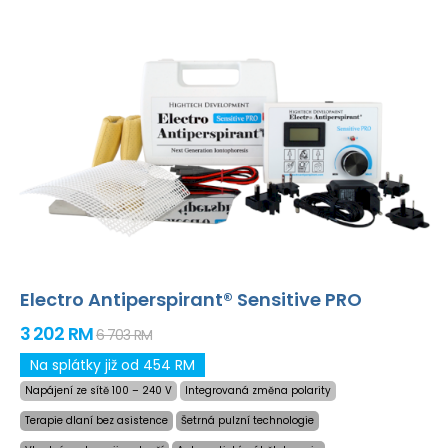
Electro Antiperspirant® Sensitive PRO
3 202 RM
6 703 RM
Na splátky již od 454 RM
Napájení ze sítě 100 – 240 V
Integrovaná změna polarity
Terapie dlaní bez asistence
Šetrná pulzní technologie