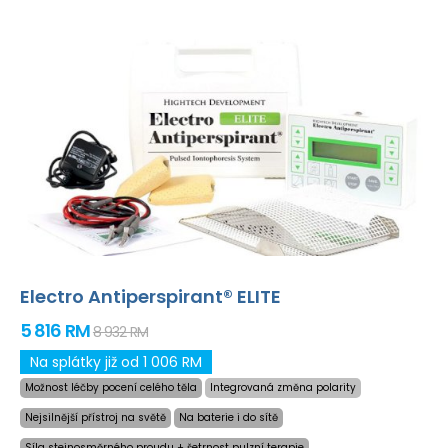
Electro Antiperspirant® ELITE
5 816 RM
8 932 RM
Na splátky již od 1 006 RM
Možnost léčby pocení celého těla
Integrovaná změna polarity
Nejsilnější přístroj na světě
Na baterie i do sítě
Síla stejnosměrného proudu + šetrnost pulzní terapie