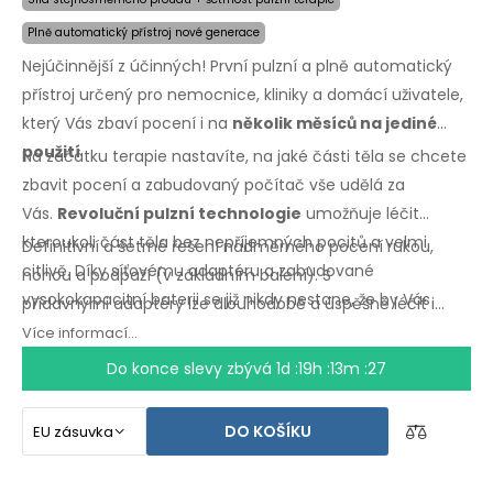
Plně automatický přístroj nové generace
Nejúčinnější z účinných! První pulzní a plně automatický
přístroj určený pro nemocnice, kliniky a domácí uživatele,
který Vás zbaví pocení i na
několik měsíců na jediné
použití
.
Na začátku terapie nastavíte, na jaké části těla se chcete
zbavit pocení a zabudovaný počítač vše udělá za
Vás.
Revoluční pulzní technologie
umožňuje léčit
kteroukoli část těla bez nepříjemných pocitů a velmi
Definitivní a šetrné řešení nadměrného pocení rukou,
citlivě. Díky síťovému adaptéru a zabudované
nohou a podpaží
(v základním
balení).
S
vysokokapacitní baterii se již nikdy nestane, že by Vás
přídavnými
adaptéry lze dlouhodobě a úspěšně léčit i
zaskočili vybité baterie.
nadměrné pocení hlavy, čela, břicha, zad, hýždí,
Více informací...
hrudníku
a dalších
částí těla.
Záruka vrácení peněz
v
Do konce slevy zbývá
1d :19h :13m :27
případě
nespokojenosti
a expresní
doprava
po
celém
světě zdarma!
DO KOŠÍKU