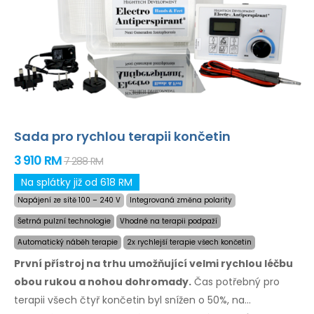
Sada pro rychlou terapii končetin
3 910 RM
7 288 RM
Na splátky již od 618 RM
Napájení ze sítě 100 – 240 V
Integrovaná změna polarity
Šetrná pulzní technologie
Vhodné na terapii podpaží
Automatický náběh terapie
2x rychlejší terapie všech končetin
První přístroj na trhu umožňující velmi rychlou léčbu
obou rukou a nohou dohromady.
Čas potřebný
pro
terapii
všech čtyř končetin byl snížen o 50%,
na