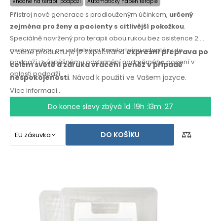
Vhodné na terapii podpaží
Automatický náběh terapie
Přístroj nové generace s prodlouženým účinkem,
určený
zejména pro ženy a pacienty s citlivější pokožkou
.
Speciálně navržený pro terapii obou rukou bez asistence 2.
osoby, nohou a s volitelnými Komfortními adaptéry do
V ceně produktu je již započítána
expresní přeprava po
podpaží i k úspěšnému odstranění nadměrného pocení v
celém světě
a záruka
vrácení peněz
v případě
oblasti podpaží.
nespokojenosti
. Návod k použití
ve Vašem jazyce.
Více informací...
Do konce slevy zbývá
1d :19h :13m :27
DO KOŠÍKU