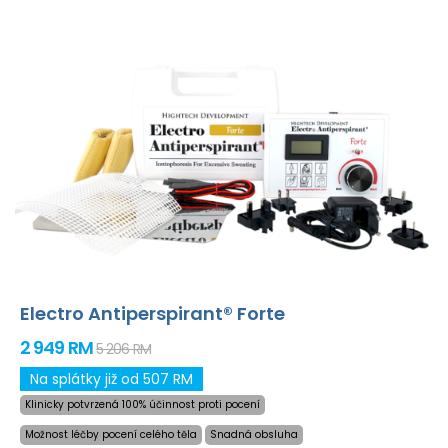
Electro Antiperspirant® Forte
2 949 RM
5 206 RM
Na splátky již od 507 RM
Klinicky potvrzená 100% účinnost proti pocení
Možnost léčby pocení celého těla
Snadná obsluha