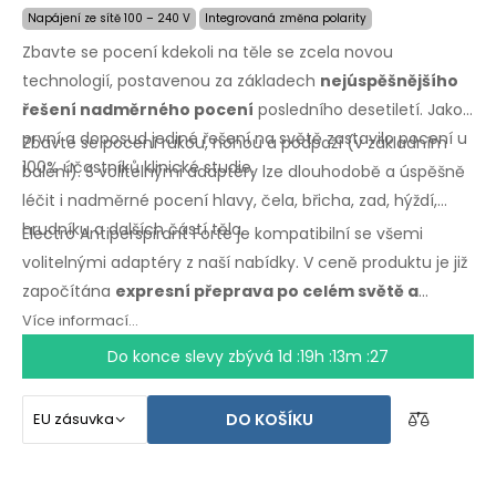
Napájení ze sítě 100 – 240 V
Integrovaná změna polarity
Zbavte se pocení kdekoli na těle se zcela novou
technologií, postavenou za základech
nejúspěšnějšího
řešení nadměrného pocení
posledního desetiletí. Jako
první a doposud jediné řešení na světě zastavilo pocení u
Zbavte se pocení rukou, nohou a podpaží (v základním
100% účastníků klinické studie.
balení). S volitelnými adaptéry lze dlouhodobě a úspěšně
léčit i nadměrné pocení hlavy, čela, břicha, zad, hýždí,
hrudníku a dalších částí těla.
Electro Antiperspirant Forte je kompatibilní se všemi
volitelnými adaptéry z naší nabídky. V ceně produktu je již
započítána
expresní přeprava po celém světě a
záruka vrácení peněz v případě nespokojenosti
.
Více informací...
Návod k použití ve Vašem jazyce.
Do konce slevy zbývá
1d :19h :13m :27
DO KOŠÍKU