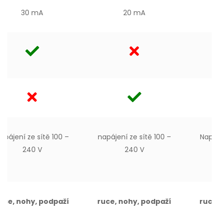
30 mA
20 mA
apájení ze sítě 100 –
napájení ze sítě 100 –
Napáj
240 V
240 V
uce, nohy, podpaží
ruce, nohy, podpaží
ruce,