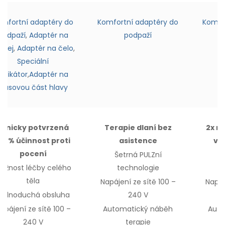
omfortní adaptéry do
Komfortní adaptéry do
Komfo
podpaží
,
Adaptér na
podpaží
ličej
,
Adaptér na čelo
,
Speciální
aplikátor
,
Adaptér na
vlasovou část hlavy
Klinicky potvrzená
Terapie dlaní bez
2x ry
00% účinnost proti
asistence
vš
pocení
Šetrná PULZní
Š
ožnost léčby
celého
technologie
těla
Napájení ze sítě 100 –
Napáj
Jednoduchá obsluha
240 V
apájení ze sítě 100 –
Automatický náběh
Auto
240 V
terapie