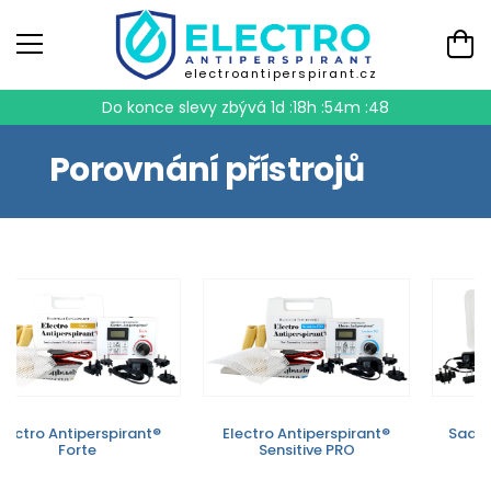
electroantiperspirant.cz
Do konce slevy zbývá
1d :18h :54m :48
Porovnání přístrojů
Electro Antiperspirant®
Electro Antiperspirant®
Sada 
Forte
Sensitive PRO