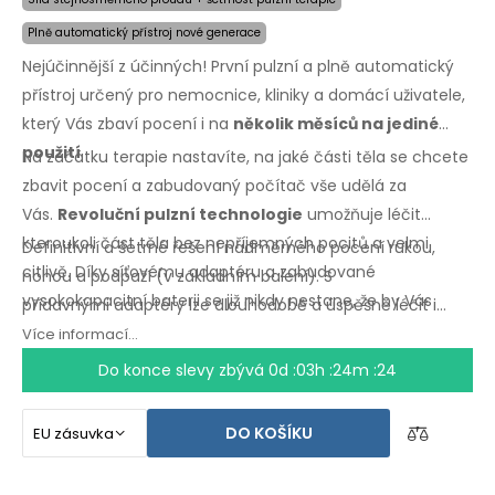
Plně automatický přístroj nové generace
Nejúčinnější z účinných! První pulzní a plně automatický
přístroj určený pro nemocnice, kliniky a domácí uživatele,
který Vás zbaví pocení i na
několik měsíců na jediné
použití
.
Na začátku terapie nastavíte, na jaké části těla se chcete
zbavit pocení a zabudovaný počítač vše udělá za
Vás.
Revoluční pulzní technologie
umožňuje léčit
kteroukoli část těla bez nepříjemných pocitů a velmi
Definitivní a šetrné řešení nadměrného pocení rukou,
citlivě. Díky síťovému adaptéru a zabudované
nohou a podpaží
(v základním
balení).
S
vysokokapacitní baterii se již nikdy nestane, že by Vás
přídavnými
adaptéry lze dlouhodobě a úspěšně léčit i
zaskočili vybité baterie.
nadměrné pocení hlavy, čela, břicha, zad, hýždí,
Více informací...
hrudníku
a dalších
částí těla.
Záruka vrácení peněz
v
Do konce slevy zbývá
0d :03h :24m :24
případě
nespokojenosti
a expresní
doprava
po
celém
světě zdarma!
DO KOŠÍKU