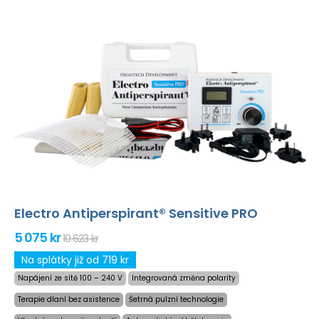
Electro Antiperspirant® Sensitive PRO
5 075 kr
10 623 kr
Na splátky již od 719 kr
Napájení ze sítě 100 – 240 V
Integrovaná změna polarity
Terapie dlaní bez asistence
Šetrná pulzní technologie