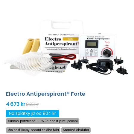
Electro Antiperspirant® Forte
4 673 kr
8 251 kr
Na splátky již od 804 kr
Klinicky potvrzená 100% účinnost proti pocení
Možnost léčby pocení celého těla
Snadná obsluha