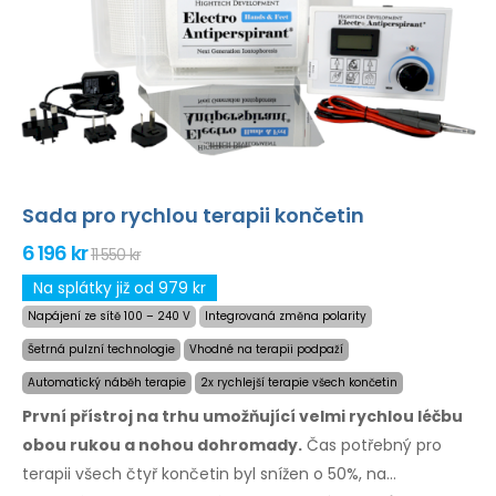
Sada pro rychlou terapii končetin
6 196 kr
11 550 kr
Na splátky již od 979 kr
Napájení ze sítě 100 – 240 V
Integrovaná změna polarity
Šetrná pulzní technologie
Vhodné na terapii podpaží
Automatický náběh terapie
2x rychlejší terapie všech končetin
První přístroj na trhu umožňující velmi rychlou léčbu
obou rukou a nohou dohromady.
Čas potřebný
pro
terapii
všech čtyř končetin byl snížen o 50%,
na