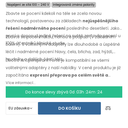
Napájení ze sítě 100 – 240 V
Integrovaná změna polarity
Zbavte se pocení kdekoli na těle se zcela novou
technologií, postavenou za základech
nejúspěšnějšího
řešení nadměrného pocení
posledního desetiletí. Jako
první a doposud jediné řešení na světě zastavilo pocení u
Zbavte se pocení rukou, nohou a podpaží (v základním
100% účastníků klinické studie.
balení). S volitelnými adaptéry lze dlouhodobě a úspěšně
léčit i nadměrné pocení hlavy, čela, břicha, zad, hýždí,
hrudníku a dalších částí těla.
Electro Antiperspirant Forte je kompatibilní se všemi
volitelnými adaptéry z naší nabídky. V ceně produktu je již
započítána
expresní přeprava po celém světě a
záruka vrácení peněz v případě nespokojenosti
.
Více informací...
Návod k použití ve Vašem jazyce.
Do konce slevy zbývá
0d :03h :24m :24
DO KOŠÍKU