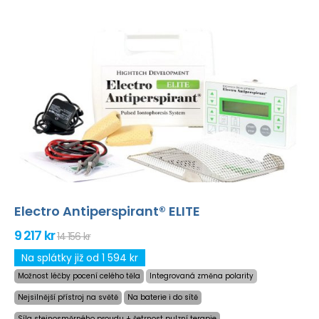
Electro Antiperspirant® ELITE
9 217 kr
14 156 kr
Na splátky již od 1 594 kr
Možnost léčby pocení celého těla
Integrovaná změna polarity
Nejsilnější přístroj na světě
Na baterie i do sítě
Síla stejnosměrného proudu + šetrnost pulzní terapie