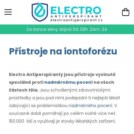
electroantiperspirant.cz
Do konce slevy zbývá
0d :03h :24m :24
Přístroje na iontoforézu
Electro Antiperspiranty jsou přístroje vyvinuté
speciálně proti
nadměrnému pocení
na všech
částech těla.
Jsou schválenými zdravotnickými
prostředky a jsou pod nimi podepsáni ti nejlepší lékaři
zabývající se problematikou
nadměrného pocení
. V
současné době pomáhají po celém světě více než
150.000 lidí a využívají je stovky lékařských zařízení.