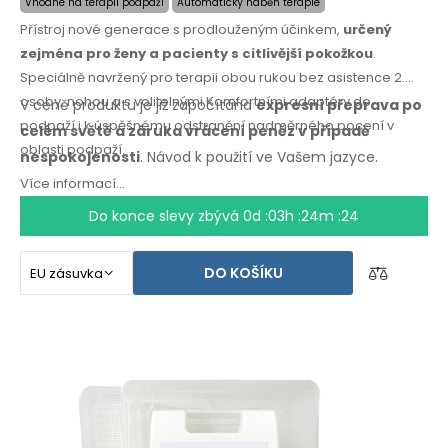
Vhodné na terapii podpaží
Automatický náběh terapie
Přístroj nové generace s prodlouženým účinkem,
určený
zejména pro ženy a pacienty s citlivější pokožkou
.
Speciálně navržený pro terapii obou rukou bez asistence 2.
osoby, nohou a s volitelnými Komfortními adaptéry do
V ceně produktu je již započítána
expresní přeprava po
podpaží i k úspěšnému odstranění nadměrného pocení v
celém světě
a záruka
vrácení peněz
v případě
oblasti podpaží.
nespokojenosti
. Návod k použití
ve Vašem jazyce.
Více informací...
Do konce slevy zbývá
0d :03h :24m :24
DO KOŠÍKU