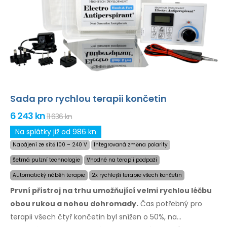
Sada pro rychlou terapii končetin
6 243 kn
11 636 kn
Na splátky již od 986 kn
Napájení ze sítě 100 – 240 V
Integrovaná změna polarity
Šetrná pulzní technologie
Vhodné na terapii podpaží
Automatický náběh terapie
2x rychlejší terapie všech končetin
První přístroj na trhu umožňující velmi rychlou léčbu
obou rukou a nohou dohromady.
Čas potřebný
pro
terapii
všech čtyř končetin byl snížen o 50%,
na