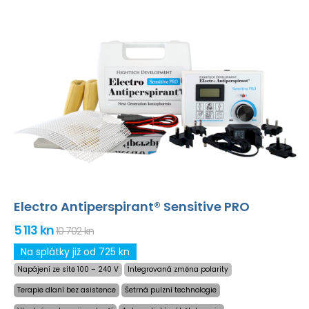
Electro Antiperspirant® Sensitive PRO
5 113 kn
10 702 kn
Na splátky již od 725 kn
Napájení ze sítě 100 – 240 V
Integrovaná změna polarity
Terapie dlaní bez asistence
Šetrná pulzní technologie