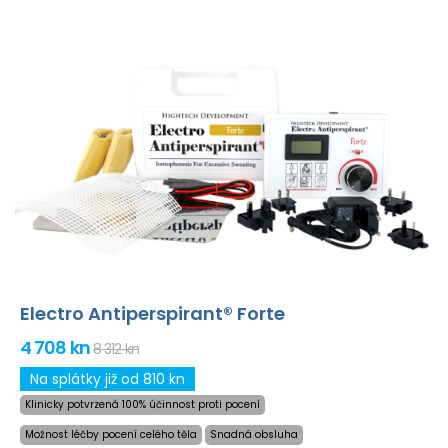
Electro Antiperspirant® Forte
4 708 kn
8 312 kn
Na splátky již od 810 kn
Klinicky potvrzená 100% účinnost proti pocení
Možnost léčby pocení celého těla
Snadná obsluha