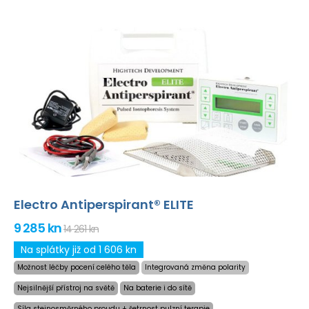
Electro Antiperspirant® ELITE
9 285 kn
14 261 kn
Na splátky již od 1 606 kn
Možnost léčby pocení celého těla
Integrovaná změna polarity
Nejsilnější přístroj na světě
Na baterie i do sítě
Síla stejnosměrného proudu + šetrnost pulzní terapie