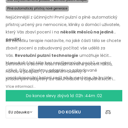
Plně automatický přístroj nové generace
Nejúčinnější z účinných! První pulzní a plně automatický
přístroj určený pro nemocnice, kliniky a domácí uživatele,
který Vás zbaví pocení i na
několik měsíců na jediné
použití
.
Na začátku terapie nastavíte, na jaké části těla se chcete
zbavit pocení a zabudovaný počítač vše udělá za
Vás.
Revoluční pulzní technologie
umožňuje léčit
kteroukoli část těla bez nepříjemných pocitů a velmi
Definitivní a šetrné řešení nadměrného pocení rukou,
citlivě. Díky síťovému adaptéru a zabudované
nohou a podpaží
(v základním
balení).
S
vysokokapacitní baterii se již nikdy nestane, že by Vás
přídavnými
adaptéry lze dlouhodobě a úspěšně léčit i
zaskočili vybité baterie.
nadměrné pocení hlavy, čela, břicha, zad, hýždí,
Více informací...
hrudníku
a dalších
částí těla.
Záruka vrácení peněz
v
Do konce slevy zbývá
1d :02h :44m :01
případě
nespokojenosti
a expresní
doprava
po
celém
světě zdarma!
DO KOŠÍKU