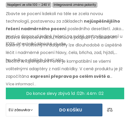
Napájení ze sítě 100 – 240 V
Integrovaná změna polarity
Zbavte se pocení kdekoli na těle se zcela novou
technologií, postavenou za základech
nejúspěšnějšího
řešení nadměrného pocení
posledního desetiletí. Jako
první a doposud jediné řešení na světě zastavilo pocení u
Zbavte se pocení rukou, nohou a podpaží (v základním
100% účastníků klinické studie.
balení). S volitelnými adaptéry lze dlouhodobě a úspěšně
léčit i nadměrné pocení hlavy, čela, břicha, zad, hýždí,
hrudníku a dalších částí těla.
Electro Antiperspirant Forte je kompatibilní se všemi
volitelnými adaptéry z naší nabídky. V ceně produktu je již
započítána
expresní přeprava po celém světě a
záruka vrácení peněz v případě nespokojenosti
.
Více informací...
Návod k použití ve Vašem jazyce.
Do konce slevy zbývá
1d :02h :44m :01
DO KOŠÍKU