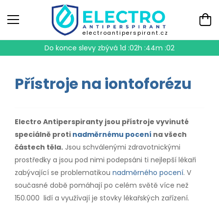
electroantiperspirant.cz
Do konce slevy zbývá
1d :02h :44m :01
Přístroje na iontoforézu
Electro Antiperspiranty jsou přístroje vyvinuté
speciálně proti
nadměrnému pocení
na všech
částech těla.
Jsou schválenými zdravotnickými
prostředky a jsou pod nimi podepsáni ti nejlepší lékaři
zabývající se problematikou
nadměrného pocení
. V
současné době pomáhají po celém světě více než
150.000 lidí a využívají je stovky lékařských zařízení.