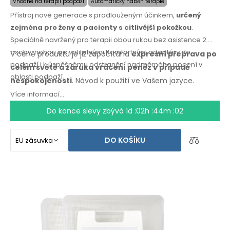
Vhodné na terapii podpaží
Automatický náběh terapie
Přístroj nové generace s prodlouženým účinkem,
určený
zejména pro ženy a pacienty s citlivější pokožkou
.
Speciálně navržený pro terapii obou rukou bez asistence 2.
osoby, nohou a s volitelnými Komfortními adaptéry do
V ceně produktu je již započítána
expresní přeprava po
podpaží i k úspěšnému odstranění nadměrného pocení v
celém světě
a záruka
vrácení peněz
v případě
oblasti podpaží.
nespokojenosti
. Návod k použití
ve Vašem jazyce.
Více informací...
Do konce slevy zbývá
1d :02h :44m :01
DO KOŠÍKU