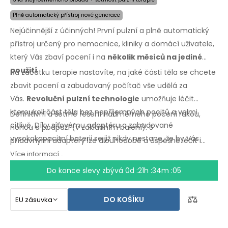
Plně automatický přístroj nové generace
Nejúčinnější z účinných! První pulzní a plně automatický
přístroj určený pro nemocnice, kliniky a domácí uživatele,
který Vás zbaví pocení i na
několik měsíců na jediné
použití
.
Na začátku terapie nastavíte, na jaké části těla se chcete
zbavit pocení a zabudovaný počítač vše udělá za
Vás.
Revoluční pulzní technologie
umožňuje léčit
kteroukoli část těla bez nepříjemných pocitů a velmi
Definitivní a šetrné řešení nadměrného pocení rukou,
citlivě. Díky síťovému adaptéru a zabudované
nohou a podpaží
(v základním
balení).
S
vysokokapacitní baterii se již nikdy nestane, že by Vás
přídavnými
adaptéry lze dlouhodobě a úspěšně léčit i
zaskočili vybité baterie.
nadměrné pocení hlavy, čela, břicha, zad, hýždí,
Více informací...
hrudníku
a dalších
částí těla.
Záruka vrácení peněz
v
Do konce slevy zbývá
0d :21h :34m :04
případě
nespokojenosti
a expresní
doprava
po
celém
světě zdarma!
DO KOŠÍKU