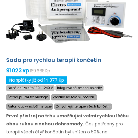
Sada pro rychlou terapii končetin
91 023 Rp
169 668 Rp
Na splátky již od 14 377 Rp
Napájení ze sítě 100 – 240 V
Integrovaná změna polarity
Šetrná pulzní technologie
Vhodné na terapii podpaží
Automatický náběh terapie
2x rychlejší terapie všech končetin
První přístroj na trhu umožňující velmi rychlou léčbu
obou rukou a nohou dohromady.
Čas potřebný
pro
terapii
všech čtyř končetin byl snížen o 50%,
na