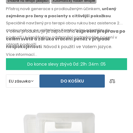
Vhodné na terapii podpaží
Automatický náběh terapie
Přístroj nové generace s prodlouženým účinkem,
určený
zejména pro ženy a pacienty s citlivější pokožkou
.
Speciálně navržený pro terapii obou rukou bez asistence 2.
osoby, nohou a s volitelnými Komfortními adaptéry do
V ceně produktu je již započítána
expresní přeprava po
podpaží i k úspěšnému odstranění nadměrného pocení v
celém světě
a záruka
vrácení peněz
v případě
oblasti podpaží.
nespokojenosti
. Návod k použití
ve Vašem jazyce.
Více informací...
Do konce slevy zbývá
0d :21h :34m :04
DO KOŠÍKU