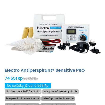
Electro Antiperspirant® Sensitive PRO
74 551 Rp
156 053 Rp
Na splátky již od 10 569 Rp
Napájení ze sítě 100 – 240 V
Integrovaná změna polarity
Terapie dlaní bez asistence
Šetrná pulzní technologie