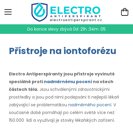
electroantiperspirant.cz
Do konce slevy zbývá
0d :21h :34m :04
Přístroje na iontoforézu
Electro Antiperspiranty jsou přístroje vyvinuté
speciálně proti
nadměrnému pocení
na všech
částech těla.
Jsou schválenými zdravotnickými
prostředky a jsou pod nimi podepsáni ti nejlepší lékaři
zabývající se problematikou
nadměrného pocení
. V
současné době pomáhají po celém světě více než
150.000 lidí a využívají je stovky lékařských zařízení.