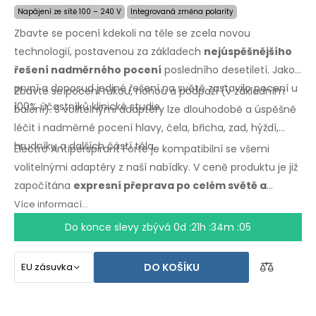
Napájení ze sítě 100 – 240 V
Integrovaná změna polarity
Zbavte se pocení kdekoli na těle se zcela novou
technologií, postavenou za základech
nejúspěšnějšího
řešení nadměrného pocení
posledního desetiletí. Jako
první a doposud jediné řešení na světě zastavilo pocení u
Zbavte se pocení rukou, nohou a podpaží (v základním
100% účastníků klinické studie.
balení). S volitelnými adaptéry lze dlouhodobě a úspěšně
léčit i nadměrné pocení hlavy, čela, břicha, zad, hýždí,
hrudníku a dalších částí těla.
Electro Antiperspirant Forte je kompatibilní se všemi
volitelnými adaptéry z naší nabídky. V ceně produktu je již
započítána
expresní přeprava po celém světě a
záruka vrácení peněz v případě nespokojenosti
.
Více informací...
Návod k použití ve Vašem jazyce.
Do konce slevy zbývá
0d :21h :34m :04
DO KOŠÍKU