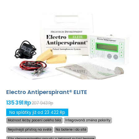
Electro Antiperspirant® ELITE
135 391 Rp
207 943 Rp
Na splátky již od 23 422 Rp
Možnost léčby pocení celého těla
Integrovaná změna polarity
Nejsilnější přístroj na světě
Na baterie i do sítě
Síla stejnosměrného proudu + šetrnost pulzní terapie