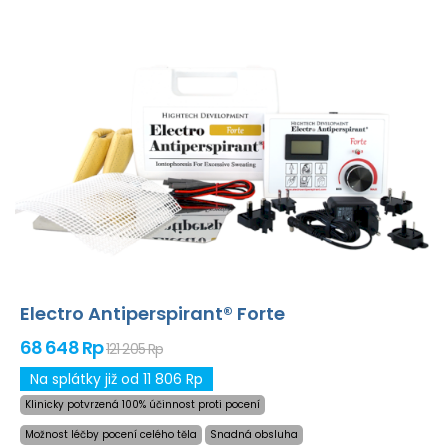
Electro Antiperspirant® Forte
68 648 Rp
121 205 Rp
Na splátky již od 11 806 Rp
Klinicky potvrzená 100% účinnost proti pocení
Možnost léčby pocení celého těla
Snadná obsluha