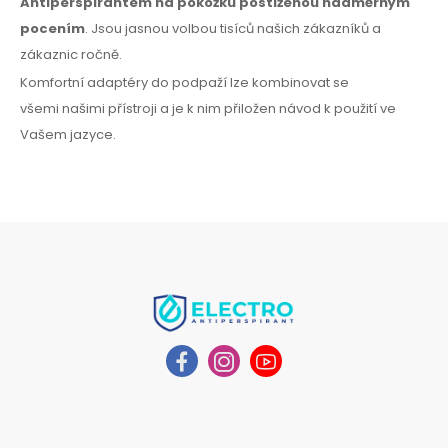
Antiperspirantem
na pokožku
postiženou nadměrným
pocením
. Jsou jasnou volbou tisíců našich zákazníků
a
zákaznic
ročně.
Komfortní adaptéry
do podpaží
lze kombinovat
se
všemi
našimi přístroji a je k nim přiložen návod
k použití
ve
Vašem jazyce.