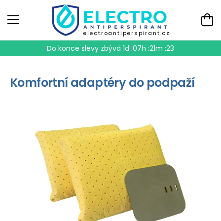
electroantiperspirant.cz
Do konce slevy zbývá
1d :07h :21m :22
Komfortní adaptéry do podpaží