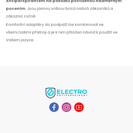
Antiperspirantem
na pokožku
postiženou nadměrným
pocením
. Jsou jasnou volbou tisíců našich zákazníků
a
zákaznic
ročně.
Komfortní adaptéry
do podpaží
lze kombinovat
se
všemi
našimi přístroji a je k nim přiložen návod
k použití
ve
Vašem jazyce.