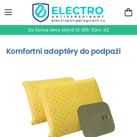
electroantiperspirant.cz
Do konce slevy zbývá
1d :05h :52m :41
Komfortní adaptéry do podpaží