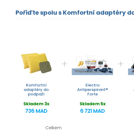
Pořiďte spolu s Komfortní adaptéry d
Přidat k objednávce
P
Komfortní
Electro
adaptéry do
Antiperspirant®
podpaží
Forte
Skladem 3x
Skladem 5x
736 MAD
6 721 MAD
Celkem