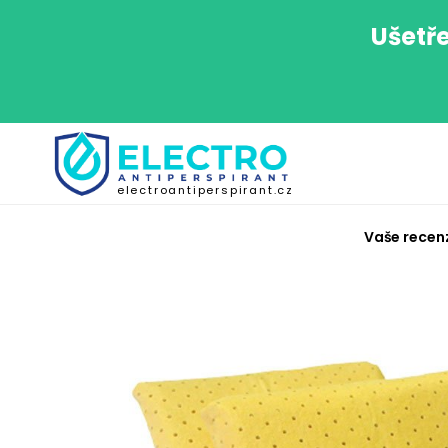
Ušetře
electroantiperspirant.cz
Vaše recen