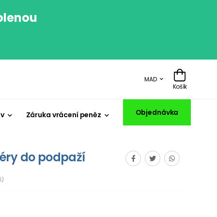
volenou
.
MAD
Košík
Objednávka
iv
Záruka vrácení peněz
éry do podpaží
í)