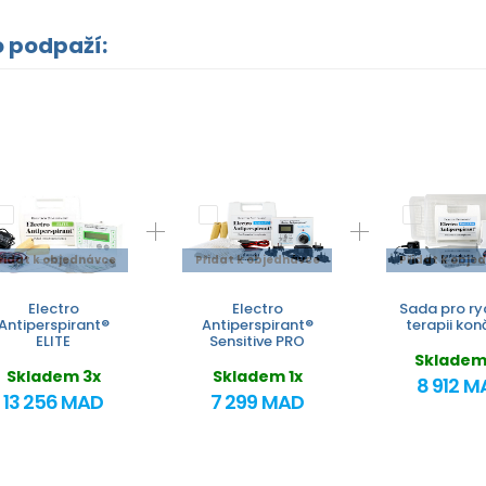
o podpaží:
řidat k objednávce
Přidat k objednávce
Přidat k obje
Electro
Electro
Sada pro ry
Antiperspirant®
Antiperspirant®
terapii kon
ELITE
Sensitive PRO
Skladem
Skladem 3x
Skladem 1x
8 912 M
13 256 MAD
7 299 MAD