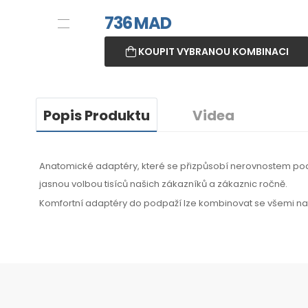
736
MAD
KOUPIT VYBRANOU KOMBINACI
Popis Produktu
Videa
Anatomické adaptéry, které se přizpůsobí nerovnostem p
jasnou volbou tisíců našich zákazníků
a zákaznic
ročně.
Komfortní adaptéry
do podpaží
lze kombinovat
se všemi
naš