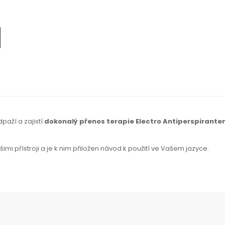
odpaží
a zajistí
dokonalý přenos terapie Electro Antiperspirant
imi přístroji a je k nim přiložen návod
k použití
ve Vašem jazyce.