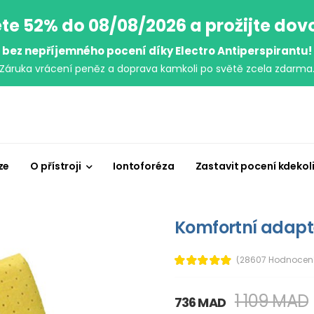
te 52% do 08/08/2026 a prožijte do
bez nepříjemného pocení díky Electro Antiperspirantu!
Záruka vrácení peněz a doprava kamkoli po světě zcela zdarma
ze
O přístroji
Iontoforéza
Zastavit pocení kdekol
Komfortní adapt
(28607 Hodnocen
1 109 MAD
736 MAD