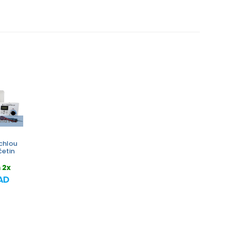
dnávce
chlou
četin
 2x
AD