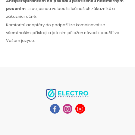
Antiperspirantem
na pokožku
postiženou nadměrným
pocením
. Jsou jasnou volbou tisíců našich zákazníků
a
zákaznic
ročně.
Komfortní adaptéry
do podpaží
lze kombinovat
se
všemi
našimi přístroji a je k nim přiložen návod
k použití
ve
Vašem jazyce.