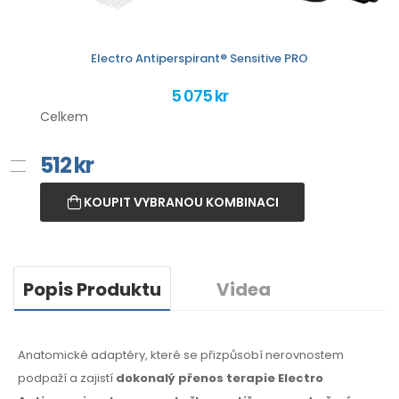
Electro Antiperspirant® Sensitive PRO
5 075 kr
Celkem
512
kr
KOUPIT VYBRANOU KOMBINACI
Popis Produktu
Videa
Anatomické adaptéry, které se přizpůsobí nerovnostem
podpaží
a zajistí
dokonalý přenos terapie Electro