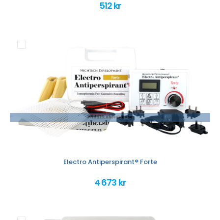
512 kr
Přidat k objednávce
Electro Antiperspirant® Forte
4 673 kr