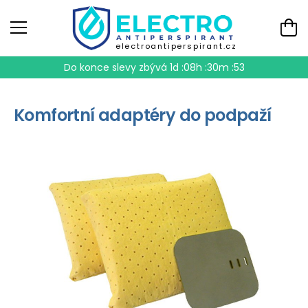
electroantiperspirant.cz
Do konce slevy zbývá
1d :08h :30m :52
Komfortní adaptéry do podpaží