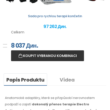
Sada pro rychlou terapii končetin
97 262 Дин.
Celkem
8 037
Дин.
KOUPIT VYBRANOU KOMBINACI
Popis Produktu
Videa
Anatomické adaptéry, které se přizpůsobí nerovnostem
podpaží
a zajistí
dokonalý přenos terapie Electro