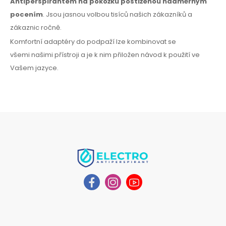
Antiperspirantem
na pokožku
postiženou nadměrným
pocením
. Jsou jasnou volbou tisíců našich zákazníků
a
zákaznic
ročně.
Komfortní adaptéry
do podpaží
lze kombinovat
se
všemi
našimi přístroji a je k nim přiložen návod
k použití
ve
Vašem jazyce.