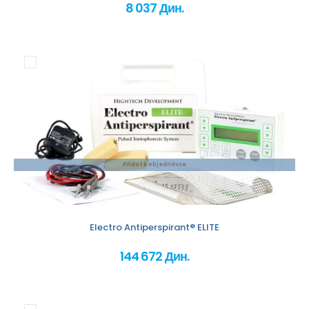
8 037 Дин.
Přidat k objednávce
Electro Antiperspirant® ELITE
144 672 Дин.