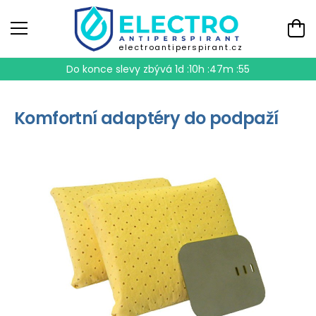
electroantiperspirant.cz
Do konce slevy zbývá
1d :10h :47m :54
Komfortní adaptéry do podpaží