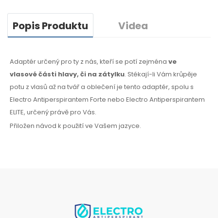
Popis Produktu
Videa
Adaptér určený pro ty z nás, kteří se potí zejména
ve
vlasové
části hlavy, či na zátylku
. Stékají-li Vám krůpěje
potu
z vlasů
až na tvář
a oblečení
je tento adaptér, spolu s
Electro Antiperspirantem Forte nebo Electro Antiperspirantem
ELITE, určený právě pro Vás.
Přiložen návod k použití ve Vašem jazyce.