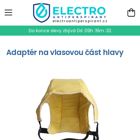
electroantiperspirant.cz
Do konce slevy zbývá
0d :09h :16m :32
Adaptér na vlasovou část hlavy