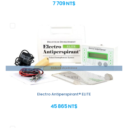
7 709 NT$
Přidat k objednávce
Electro Antiperspirant® ELITE
45 865 NT$