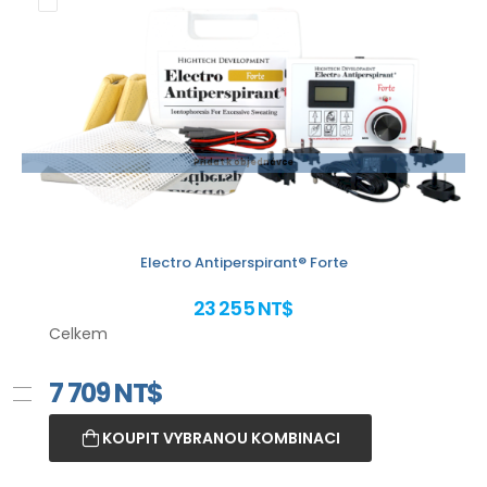
Přidat k objednávce
Electro Antiperspirant® Forte
23 255 NT$
Celkem
7 709
NT$
KOUPIT VYBRANOU KOMBINACI