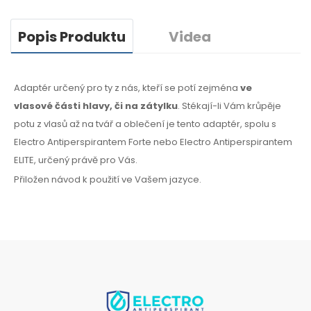
Popis Produktu
Videa
Adaptér určený pro ty z nás, kteří se potí zejména
ve
vlasové
části hlavy, či na zátylku
. Stékají-li Vám krůpěje
potu
z vlasů
až na tvář
a oblečení
je tento adaptér, spolu s
Electro Antiperspirantem Forte nebo Electro Antiperspirantem
ELITE, určený právě pro Vás.
Přiložen návod k použití ve Vašem jazyce.