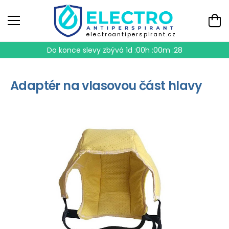
electroantiperspirant.cz
Do konce slevy zbývá
1d :00h :00m :28
Adaptér na vlasovou část hlavy