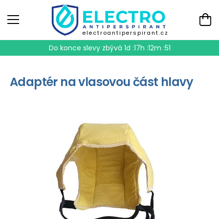
electroantiperspirant.cz
Do konce slevy zbývá
1d :17h :12m :51
Adaptér na vlasovou část hlavy