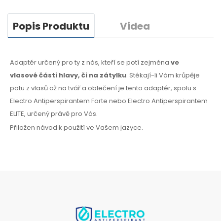
Popis Produktu
Videa
Adaptér určený pro ty z nás, kteří se potí zejména
ve
vlasové
části hlavy, či na zátylku
. Stékají-li Vám krůpěje
potu
z vlasů
až na tvář
a oblečení
je tento adaptér, spolu s
Electro Antiperspirantem Forte nebo Electro Antiperspirantem
ELITE, určený právě pro Vás.
Přiložen návod k použití ve Vašem jazyce.