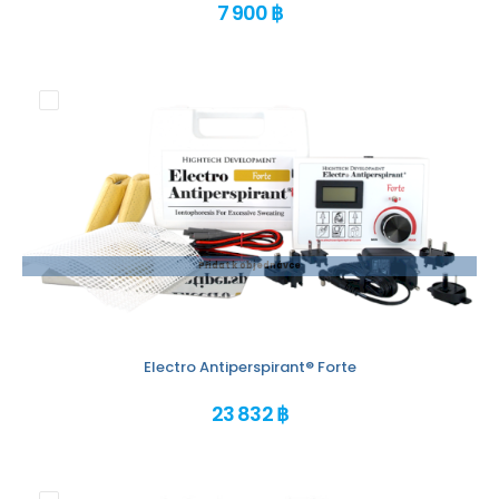
7 900 ฿
Přidat k objednávce
Electro Antiperspirant® Forte
23 832 ฿