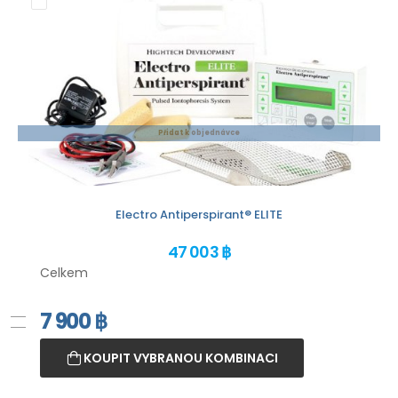
Přidat k objednávce
Electro Antiperspirant® ELITE
47 003 ฿
Celkem
7 900
฿
KOUPIT VYBRANOU KOMBINACI