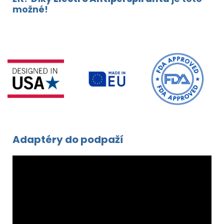
možné!
Adaptéry do podpaží