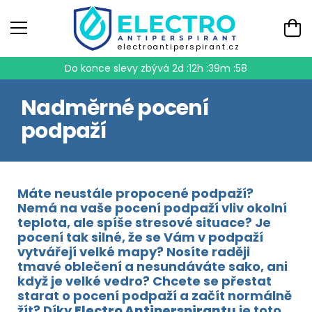
electroantiperspirant.cz
Do konce slevy zbývá
2d :12h :39m :58
Nadměrné pocení
podpaží
Máte neustále propocené podpaží?
Nemá na vaše pocení podpaží vliv okolní
teplota, ale spíše stresové situace? Je
pocení tak silné, že se Vám v podpaží
vytvářejí velké mapy? Nosíte raději
tmavé oblečení a nesundáváte sako, ani
když je velké vedro? Chcete se přestat
starat o pocení podpaží a začít normálně
žít? Díky
Electro Antiperspirantu
je toto