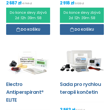
2 687 zł
2 918 zł
4 744 zł
6 108 zł
Do konce slevy zbývá
Do konce slevy zbývá
2d :12h :39m :58
2d :12h :39m :58
DO KOŠÍKU
DO KOŠÍKU
Electro
Sada pro rychlou
Antiperspirant®
terapii končetin
ELITE
3 563 zł