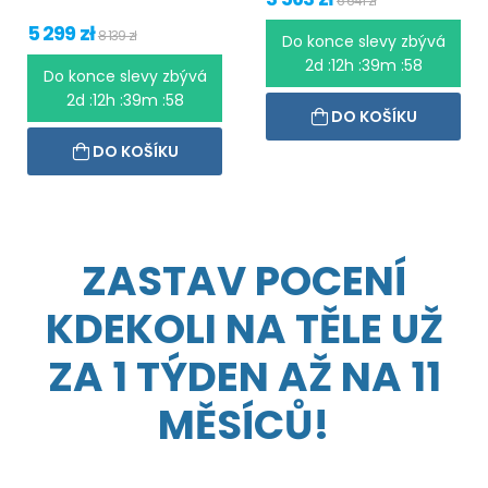
6 641 zł
5 299 zł
8 139 zł
Do konce slevy zbývá
2d :12h :39m :58
Do konce slevy zbývá
2d :12h :39m :58
DO KOŠÍKU
DO KOŠÍKU
ZASTAV POCENÍ
KDEKOLI NA TĚLE UŽ
ZA 1 TÝDEN AŽ NA 11
MĚSÍCŮ!