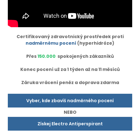
Certifikovaný zdravotnický prostředek proti
nadměrnému pocení
(hyperhidróze)
Přes
150.000
spokojených zákazníků
Konec pocení už za 1 týden až na 11 měsíců
Záruka vrácení peněz a doprava zdarma
Vyber, kde zbavíš nadměrného pocení
NEBO
Získej Electro Antiperspirant