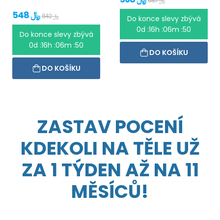
687 ﷼
548 ﷼
842 ﷼
Do konce slevy zbývá
0d :16h :06m :50
Do konce slevy zbývá
0d :16h :06m :50
DO KOŠÍKU
DO KOŠÍKU
ZASTAV POCENÍ
KDEKOLI NA TĚLE UŽ
ZA 1 TÝDEN AŽ NA 11
MĚSÍCŮ!