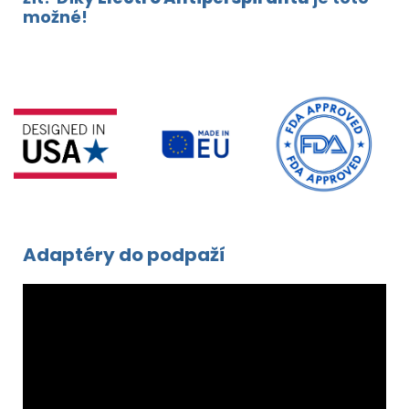
možné!
Adaptéry do podpaží