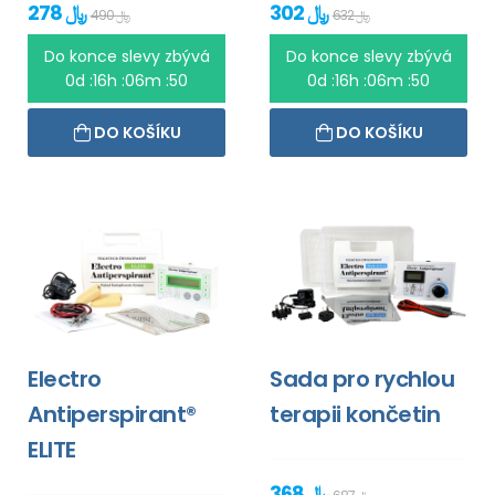
302 ﷼
278 ﷼
632 ﷼
490 ﷼
Do konce slevy zbývá
Do konce slevy zbývá
0d :16h :06m :50
0d :16h :06m :50
DO KOŠÍKU
DO KOŠÍKU
Electro
Sada pro rychlou
Antiperspirant®
terapii končetin
ELITE
368 ﷼