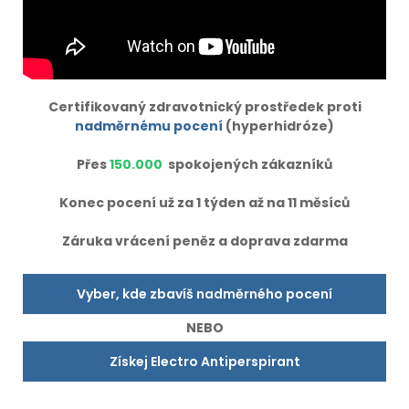
Certifikovaný zdravotnický prostředek proti
nadměrnému pocení
(hyperhidróze)
Přes
150.000
spokojených zákazníků
Konec pocení už za 1 týden až na 11 měsíců
Záruka vrácení peněz a doprava zdarma
Vyber, kde zbavíš nadměrného pocení
NEBO
Získej Electro Antiperspirant