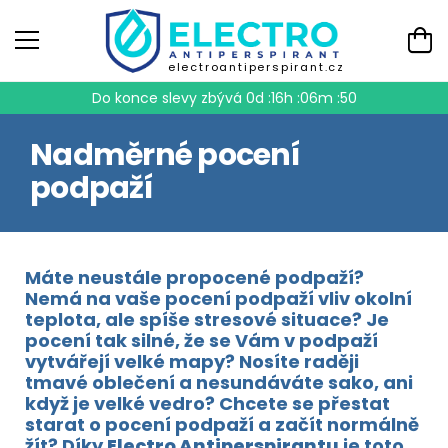
electroantiperspirant.cz
Do konce slevy zbývá
0d :16h :06m :50
Nadměrné pocení
podpaží
Máte neustále propocené podpaží?
Nemá na vaše pocení podpaží vliv okolní
teplota, ale spíše stresové situace? Je
pocení tak silné, že se Vám v podpaží
vytvářejí velké mapy? Nosíte raději
tmavé oblečení a nesundáváte sako, ani
když je velké vedro? Chcete se přestat
starat o pocení podpaží a začít normálně
žít? Díky
Electro Antiperspirantu
je toto