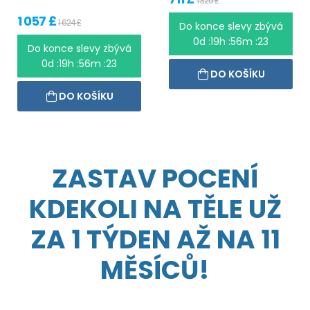
1 325 £
1 057 £
1 624 £
Do konce slevy zbývá
0d :19h :56m :23
Do konce slevy zbývá
0d :19h :56m :23
DO KOŠÍKU
DO KOŠÍKU
ZASTAV POCENÍ
KDEKOLI NA TĚLE UŽ
ZA 1 TÝDEN AŽ NA 11
MĚSÍCŮ!