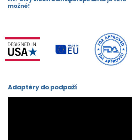
možné!
Adaptéry do podpaží