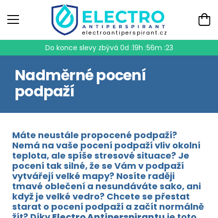
electroantiperspirant.cz
Do konce slevy zbývá
0d :19h :56m :23
Nadměrné pocení
podpaží
Máte neustále propocené podpaží?
Nemá na vaše pocení podpaží vliv okolní
teplota, ale spíše stresové situace? Je
pocení tak silné, že se Vám v podpaží
vytvářejí velké mapy? Nosíte raději
tmavé oblečení a nesundáváte sako, ani
když je velké vedro? Chcete se přestat
starat o pocení podpaží a začít normálně
žít? Díky
Electro Antiperspirantu
je toto