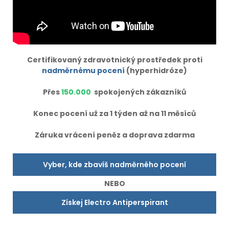
Certifikovaný zdravotnický prostředek proti
nadměrnému pocení
(hyperhidróze)
Přes
150.000
spokojených zákazníků
Konec pocení už za 1 týden až na 11 měsíců
Záruka vrácení peněz a doprava zdarma
Vyber, kde zbavíš nadměrného pocení
NEBO
Získej Electro Antiperspirant