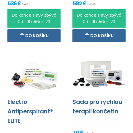
536 £
582 £
947 £
1 219 £
Do konce slevy zbývá
Do konce slevy zbývá
0d :19h :56m :23
0d :19h :56m :23
DO KOŠÍKU
DO KOŠÍKU
Electro
Sada pro rychlou
Antiperspirant®
terapii končetin
ELITE
711 £