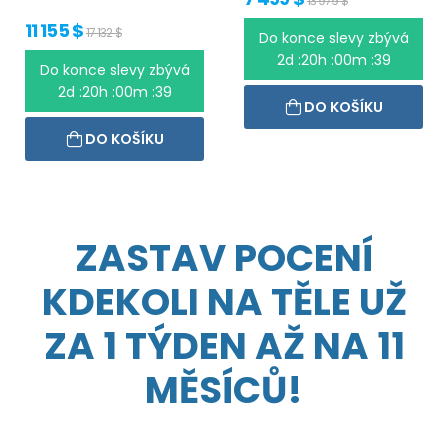
13 979 $
11 155 $
17 132 $
Do konce slevy zbývá
2d :20h :00m :39
Do konce slevy zbývá
2d :20h :00m :39
DO KOŠÍKU
DO KOŠÍKU
ZASTAV POCENÍ
KDEKOLI NA TĚLE UŽ
ZA 1 TÝDEN AŽ NA 11
MĚSÍCŮ!