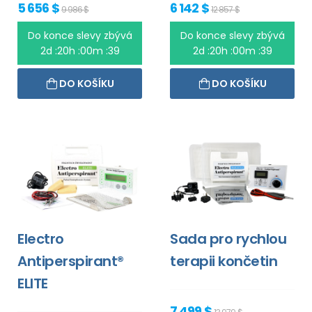
5 656 $
6 142 $
9 986 $
12 857 $
Do konce slevy zbývá
Do konce slevy zbývá
2d :20h :00m :39
2d :20h :00m :39
DO KOŠÍKU
DO KOŠÍKU
Electro
Sada pro rychlou
Antiperspirant®
terapii končetin
ELITE
7 499 $