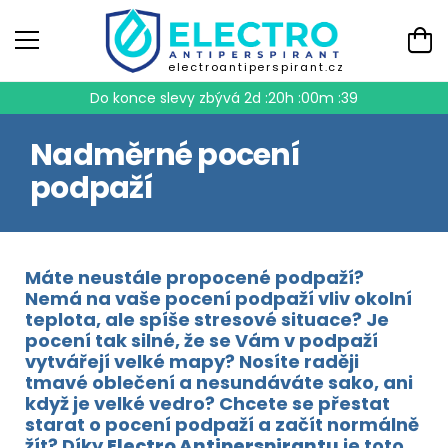
electroantiperspirant.cz
Do konce slevy zbývá
2d :20h :00m :39
Nadměrné pocení
podpaží
Máte neustále propocené podpaží?
Nemá na vaše pocení podpaží vliv okolní
teplota, ale spíše stresové situace? Je
pocení tak silné, že se Vám v podpaží
vytvářejí velké mapy? Nosíte raději
tmavé oblečení a nesundáváte sako, ani
když je velké vedro? Chcete se přestat
starat o pocení podpaží a začít normálně
žít? Díky
Electro Antiperspirantu
je toto