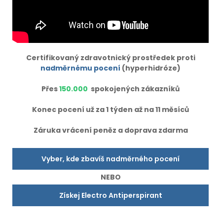
Certifikovaný zdravotnický prostředek proti
nadměrnému pocení
(hyperhidróze)
Přes
150.000
spokojených zákazníků
Konec pocení už za 1 týden až na 11 měsíců
Záruka vrácení peněz a doprava zdarma
Vyber, kde zbavíš nadměrného pocení
NEBO
Získej Electro Antiperspirant