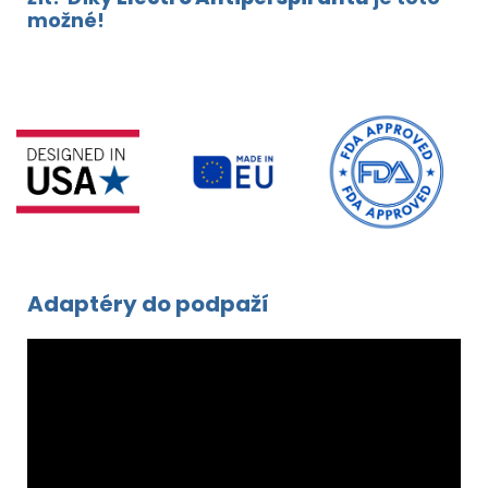
možné!
Adaptéry do podpaží