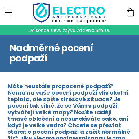
electroantiperspirant.cz
Do konce slevy zbývá
2d :19h :58m :05
Nadměrné pocení
podpaží
Máte neustále propocené podpaží?
Nemá na vaše pocení podpaží vliv okolní
teplota, ale spíše stresové situace? Je
pocení tak silné, že se Vám v podpaží
vytvářejí velké mapy? Nosíte raději
tmavé oblečení a nesundáváte sako, ani
když je velké vedro? Chcete se přestat
starat o pocení podpaží a začít normálně
žít? Díky
Electro Antiperspirantu
je toto