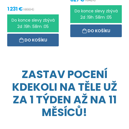
1 542 €
1 231 €
1 890 €
Do konce slevy zbývá
2d :19h :58m :05
Do konce slevy zbývá
2d :19h :58m :05
DO KOŠÍKU
DO KOŠÍKU
ZASTAV POCENÍ
KDEKOLI NA TĚLE UŽ
ZA 1 TÝDEN AŽ NA 11
MĚSÍCŮ!