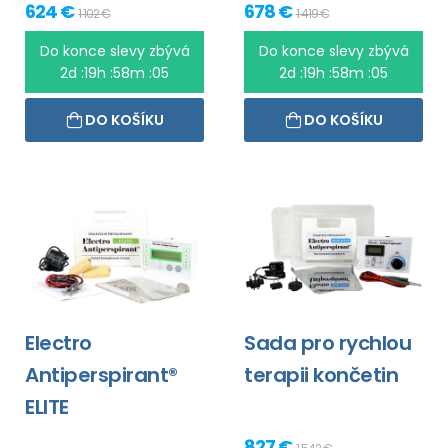
624 €
678 €
1 102 €
1 419 €
Do konce slevy zbývá
Do konce slevy zbývá
2d :19h :58m :05
2d :19h :58m :05
DO KOŠÍKU
DO KOŠÍKU
Electro
Sada pro rychlou
Antiperspirant®
terapii končetin
ELITE
827 €