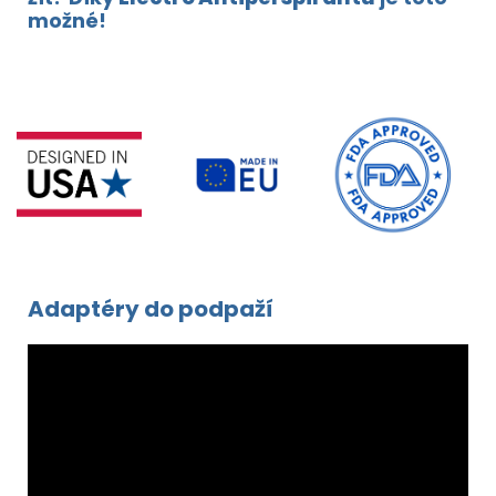
možné!
Adaptéry do podpaží