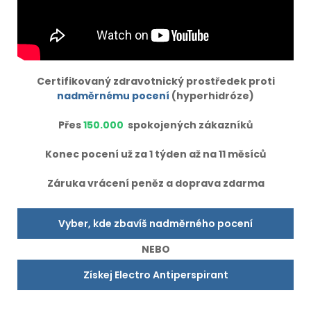
Certifikovaný zdravotnický prostředek proti
nadměrnému pocení
(hyperhidróze)
Přes
150.000
spokojených zákazníků
Konec pocení už za 1 týden až na 11 měsíců
Záruka vrácení peněz a doprava zdarma
Vyber, kde zbavíš nadměrného pocení
NEBO
Získej Electro Antiperspirant