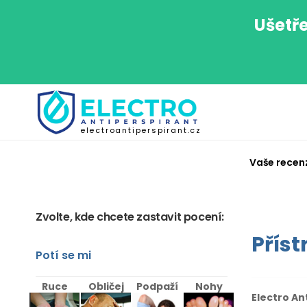
Ušetře
electroantiperspirant.cz
Vaše recen
Zvolte, kde chcete zastavit pocení:
Příst
Potí se mi
Ruce
Obličej
Podpaží
Nohy
Electro An