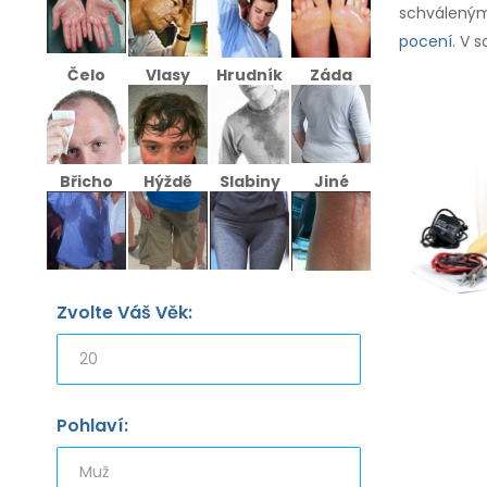
schválenými
pocení
. V 
Čelo
Vlasy
Hrudník
Záda
Břicho
Hýždě
Slabiny
Jiné
Zvolte Váš Věk:
Pohlaví: