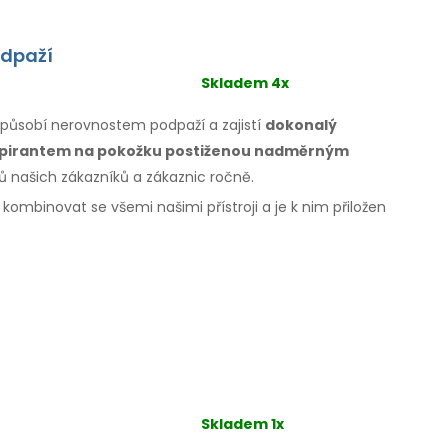
odpaží
Skladem 4x
izpůsobí nerovnostem podpaží
a zajistí
dokonalý
rspirantem
na pokožku
postiženou nadměrným
ců našich zákazníků
a zákaznic
ročně.
e kombinovat
se všemi
našimi přístroji a je k nim přiložen
Skladem 1x