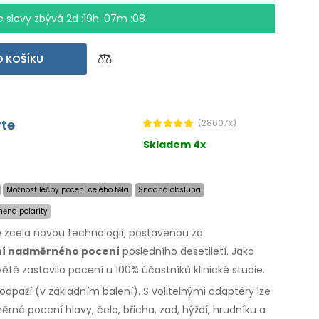
e slevy zbývá
2d :19h :07m :07
 KOŠÍKU
rte
(28607x)
Skladem 4x
Možnost léčby pocení celého těla
Snadná obsluha
ěna polarity
e zcela novou technologií, postavenou za
ní nadměrného pocení
posledního desetiletí. Jako
ětě zastavilo pocení u 100% účastníků klinické studie.
dpaží (v základním balení). S volitelnými adaptéry lze
rné pocení hlavy, čela, břicha, zad, hýždí, hrudníku a