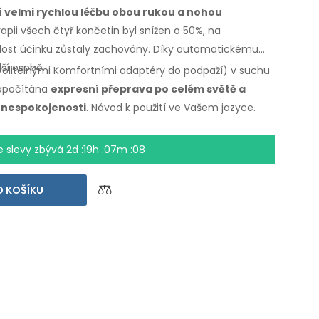
cí velmi rychlou léčbu obou rukou a nohou
apii
všech čtyř končetin byl snížen o 50%,
na
hlost účinku zůstaly zachovány. Díky automatickému
lší osobě.
 volitelnými Komfortními adaptéry do podpaží) v suchu
 započítána
expresní přeprava po celém světě a
nespokojenosti
. Návod k použití
ve Vašem jazyce.
e slevy zbývá
2d :19h :07m :07
 KOŠÍKU