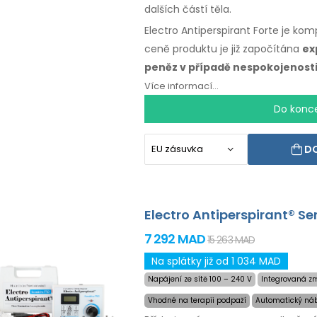
dalších částí těla.
Electro Antiperspirant Forte je kom
ceně produktu je již započítána
ex
peněz v případě nespokojenost
Více informací...
Do konc
DO
Electro Antiperspirant® Se
7 292 MAD
15 263 MAD
Na splátky již od 1 034 MAD
Napájení ze sítě 100 – 240 V
Integrovaná zm
Vhodné na terapii podpaží
Automatický náb