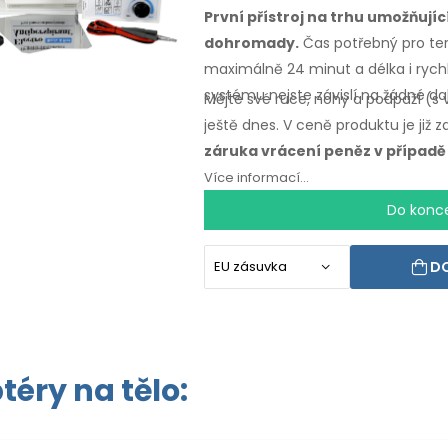
První přístroj na trhu umožňují
dohromady.
Čas potřebný
pro ter
maximálně
24 minut a délka i ryc
systému nejste závislí na žádné da
Mějte své ruce, nohy a podpaží (s
ještě dnes. V ceně produktu je již
záruka vrácení peněz
v případě
Více informací...
Do konc
DO
éry na tělo: