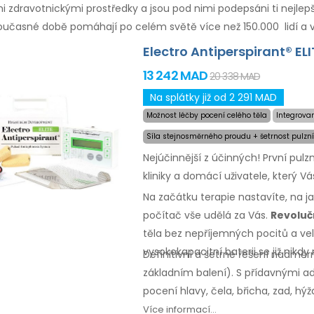
 zdravotnickými prostředky a jsou pod nimi podepsáni ti nejlepš
současné době pomáhají po celém světě více než 150.000 lidí a vyu
Electro Antiperspirant® ELI
13 242 MAD
20 338 MAD
Na splátky již od 2 291 MAD
Možnost léčby pocení celého těla
Integrova
Síla stejnosměrného proudu + šetrnost pulzní
Nejúčinnější z účinných! První pul
kliniky a domácí uživatele, který V
Na začátku terapie nastavíte, na j
počítač vše udělá za Vás.
Revoluč
těla bez nepříjemných pocitů a ve
vysokokapacitní baterii se již nikdy
Definitivní a šetrné řešení nadmě
základním
balení).
S přídavnými
ad
pocení hlavy, čela, břicha, zad, hýž
peněz
v případě
nespokojenost
Více informací...