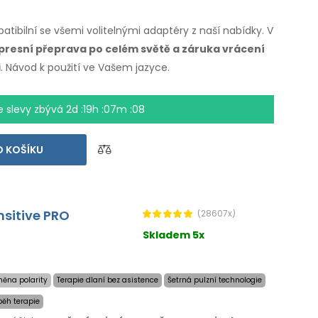
patibilní se všemi volitelnými adaptéry z naší nabídky. V
presní přeprava po celém světě a záruka vrácení
i
. Návod k použití ve Vašem jazyce.
e slevy zbývá
2d :19h :07m :07
 KOŠÍKU
nsitive PRO
(28607x)
Skladem 5x
ěna polarity
Terapie dlaní bez asistence
Šetrná pulzní technologie
ěh terapie