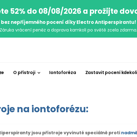
te 52% do 08/08/2026 a prožijte do
bez nepříjemného pocení díky Electro Antiperspirantu!
Záruka vrácení peněz a doprava kamkoli po světě zcela zdarma
ze
O přístroji
Iontoforéza
Zastavit pocení kdekol
roje na iontoforézu:
tiperspiranty jsou přístroje vyvinuté speciálně proti
nadmě