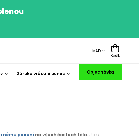
volenou
.
MAD
Košík
Objednávka
iv
Záruka vrácení peněz
rnému pocení
na všech částech těla.
Jsou