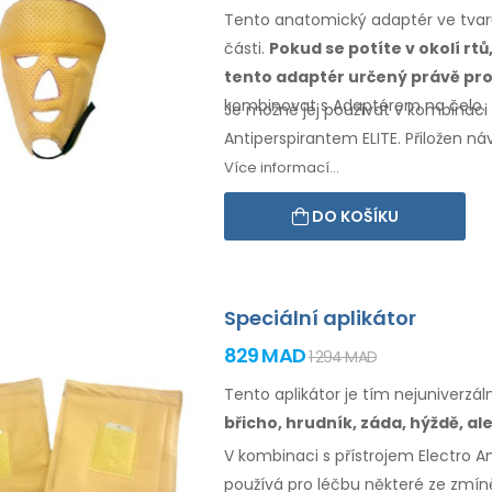
Tento anatomický adaptér ve tvaru
části.
Pokud se potíte
v okolí
rtů
tento
adaptér určený právě pro
kombinovat
s Adaptérem
na čelo.
Je možné jej používat v kombinaci 
Antiperspirantem ELITE. Přiložen n
Více informací...
DO KOŠÍKU
Speciální aplikátor
829 MAD
1 294 MAD
Tento aplikátor je tím nejuniverzál
břicho,
hrudník, záda, hýždě,
ale
V kombinaci s přístrojem Electro Ant
používá pro léčbu některé
ze zmín