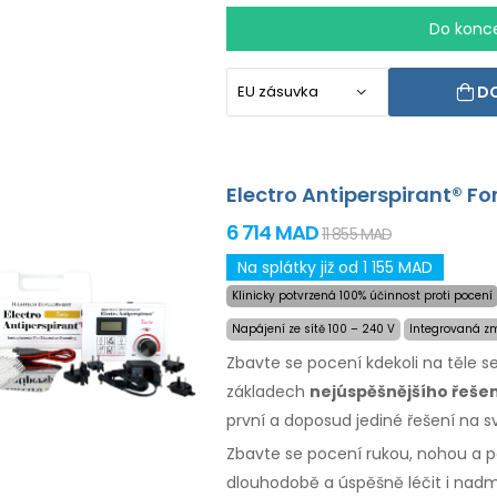
Do konc
DO
Electro Antiperspirant® Fo
6 714 MAD
11 855 MAD
Na splátky již od 1 155 MAD
Klinicky potvrzená 100% účinnost proti pocení
Napájení ze sítě 100 – 240 V
Integrovaná zm
Zbavte se pocení kdekoli na těle s
základech
nejúspěšnějšího řeše
první a doposud jediné řešení na sv
Zbavte se pocení rukou, nohou a po
dlouhodobě a úspěšně léčit i nadmě