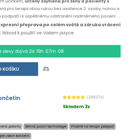
ným účinkem,
určený zejména pro ženy a pacienty s
ený pro terapii obou rukou bez asistence 2. osoby, nohou a
do podpaží i k úspěšnému odstranění nadměrného pocení v
expresní přeprava po celém světě
a záruka
vrácení
i
. Návod k použití
ve Vašem jazyce.
e slevy zbývá
2d :19h :07m :07
 KOŠÍKU
ončetin
(28607x)
Skladem 3x
ěna polarity
Šetrná pulzní technologie
Vhodné na terapii podpaží
apie všech končetin