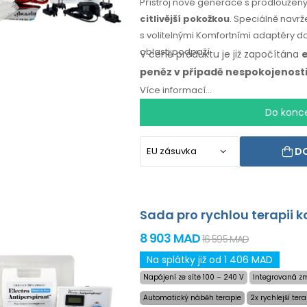
Přístroj nové generace s prodlouže
citlivější pokožkou
. Speciálně navrž
s volitelnými Komfortními adaptéry 
oblasti podpaží.
V ceně produktu je již započítána
peněz
v případě
nespokojenost
Více informací...
Do konc
DO
Sada pro rychlou terapii k
8 903 MAD
16 595 MAD
Na splátky již od 1 406 MAD
Napájení ze sítě 100 – 240 V
Integrovaná zm
Automatický náběh terapie
2x rychlejší ter