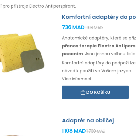
í pro přístroje Electro Antiperspirant.
Komfortní adaptéry do p
736 MAD
1 108 MAD
Anatomické adaptéry, které se př
přenos terapie Electro Antipe
pocením
. Jsou jasnou volbou tisí
Komfortní adaptéry
do podpaží
lz
návod
k použití
ve Vašem jazyce.
Více informací...
DO KOŠÍKU
Adaptér na obličej
1 108 MAD
1 760 MAD