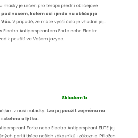
 masky je určen pro terapii přední obličejové
, pod nosem, kolem očí
i jinde
na obličeji
je
 Vás.
V případě,
že máte
vyšší čelo je vhodné jej
s Electro Antiperspirantem Forte nebo Electro
ávod
k použití
ve Vašem
jazyce.
Skladem 1x
nějším z naší nabídky.
Lze jej použít zejména
na
 i stehna
a lýtka.
iperspirant Forte nebo Electro Antiperspirant ELITE jej
ěných
partií tisíce našich zákazníků
i zákaznic.
Přiložen