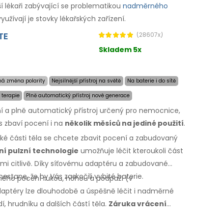
í lékaři zabývající se problematikou
nadměrného
žívají je stovky lékařských zařízení.
TE
(28607x)
Skladem 5x
ná změna polarity
Nejsilnější přístroj na světě
Na baterie i do sítě
 terapie
Plně automatický přístroj nové generace
zní a plně automatický přístroj určený pro nemocnice,
ás zbaví pocení i na
několik měsíců na jediné použití
.
aké části těla se chcete zbavit pocení a zabudovaný
ní pulzní technologie
umožňuje léčit kteroukoli část
lmi citlivě. Díky síťovému adaptéru a zabudované
 nestane, že by Vás zaskočili vybité baterie.
rného pocení rukou, nohou a podpaží
(v
aptéry lze dlouhodobě a úspěšně léčit i nadměrné
dí, hrudníku
a dalších
částí těla.
Záruka vrácení
i
a expresní
doprava
po celém
světě zdarma!