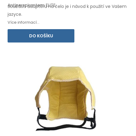
Antiperspirantem ELITE.
Součástí adaptéru
na čelo
je i návod
k použití
ve Vašem
jazyce.
Více informací...
DO KOŠÍKU