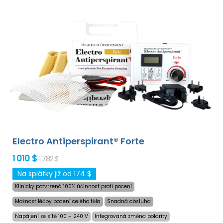
Electro Antiperspirant® Forte
1 010 $
1 782 $
Na splátky již od 174 $
Klinicky potvrzená 100% účinnost proti pocení
Možnost léčby pocení celého těla
Snadná obsluha
Napájení ze sítě 100 – 240 V
Integrovaná změna polarity