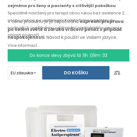
zejména pro ženy a pacienty s citlivější pokožkou
.
Speciálně navržený pro terapii obou rukou bez asistence 2.
osoby, nohou a s volitelnými Komfortními adaptéry do
V ceně produktu je již započítána
expresní přeprava
podpaží i k úspěšnému odstranění nadměrného pocení v
po celém světě
a záruka
vrácení peněz
v případě
oblasti podpaží.
nespokojenosti
. Návod k použití
ve Vašem jazyce.
Více informací...
Do konce slevy zbývá
1d :11h :09m :32
DO KOŠÍKU