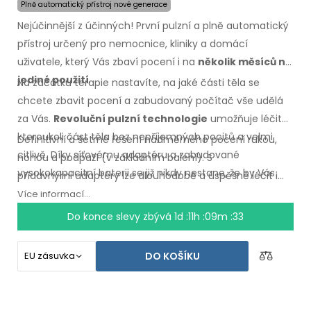
Plně automatický přístroj nové generace
Nejúčinnější z účinných! První pulzní a plně automatický
přístroj určený pro nemocnice, kliniky a domácí
uživatele, který Vás zbaví pocení i na
několik měsíců na
jediné použití
.
Na začátku terapie nastavíte, na jaké části těla se
chcete zbavit pocení a zabudovaný počítač vše udělá
za Vás.
Revoluční pulzní technologie
umožňuje léčit
kteroukoli část těla bez nepříjemných pocitů a velmi
Definitivní a šetrné řešení nadměrného pocení rukou,
citlivě. Díky síťovému adaptéru a zabudované
nohou a podpaží
(v základním
balení).
S
vysokokapacitní baterii se již nikdy nestane, že by Vás
přídavnými
adaptéry lze dlouhodobě a úspěšně léčit i
zaskočili vybité baterie.
nadměrné pocení hlavy, čela, břicha, zad, hýždí,
Více informací...
hrudníku
a dalších
částí těla.
Záruka vrácení peněz
v
Do konce slevy zbývá
1d :11h :09m :32
případě
nespokojenosti
a expresní
doprava
po
celém
světě zdarma!
DO KOŠÍKU