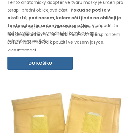
Tento anatomický adaptér ve tvaru masky je určen pro
terapii přední obličejové části.
Pokud se potíte
v
okolí
rtů, pod nosem, kolem očí
i jinde
na obličeji
je
tento
adaptér určený právě pro Vás.
V případě,
že
Je možné jej používat v kombinaci s Electro
máte
vyšší čelo je vhodné jej kombinovat
s
Antiperspirantem Forte nebo Electro Antiperspirantem
Adaptérem
na čelo.
ELITE. Přiložen návod
k použití
ve Vašem
jazyce.
Více informací...
DO KOŠÍKU