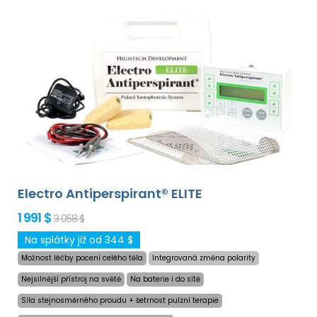
Electro Antiperspirant® ELITE
1 991 $
3 058 $
Na splátky již od 344 $
Možnost léčby pocení celého těla
Integrovaná změna polarity
Nejsilnější přístroj na světě
Na baterie i do sítě
Síla stejnosměrného proudu + šetrnost pulzní terapie