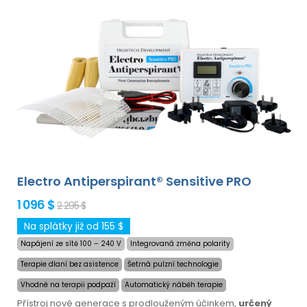
Electro Antiperspirant® Sensitive PRO
1 096 $
2 295 $
Na splátky již od 155 $
Napájení ze sítě 100 – 240 V
Integrovaná změna polarity
Terapie dlaní bez asistence
Šetrná pulzní technologie
Vhodné na terapii podpaží
Automatický náběh terapie
Přístroj nové generace s prodlouženým účinkem,
určený