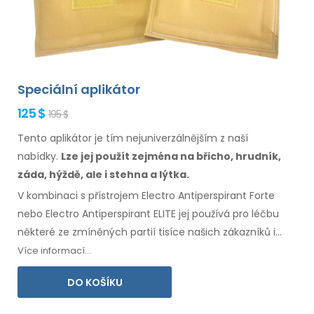
Speciální aplikátor
125 $
195 $
Tento aplikátor je tím nejuniverzálnějším z naší
nabídky.
Lze jej použít zejména
na břicho,
hrudník,
záda, hýždě,
ale i stehna
a lýtka.
V kombinaci s přístrojem Electro Antiperspirant Forte
nebo Electro Antiperspirant ELITE jej používá pro léčbu
některé
ze zmíněných
partií tisíce našich zákazníků
i
zákaznic.
Přiložen návod
k použití
ve Vašem jazyce.
Více informací...
DO KOŠÍKU