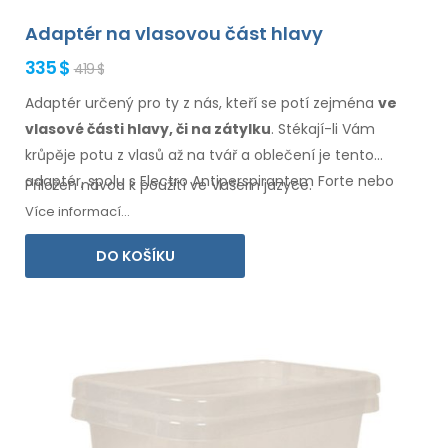
Adaptér na vlasovou část hlavy
335 $
419 $
Adaptér určený pro ty z nás, kteří se potí zejména
ve
vlasové
části hlavy, či na zátylku
. Stékají-li Vám
krůpěje potu
z vlasů
až na tvář
a oblečení
je tento
adaptér, spolu s Electro Antiperspirantem Forte nebo
Přiložen návod k použití ve Vašem jazyce.
Electro Antiperspirantem ELITE, určený právě pro Vás.
Více informací...
DO KOŠÍKU