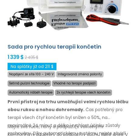
Sada pro rychlou terapii končetin
1 339 $
2 495 $
Na splátky již od 211 $
Napájení ze sítě 100 – 240 V
Integrovaná změna polarity
Šetrná pulzní technologie
Vhodné na terapii podpaží
Automatický náběh terapie
2x rychlejší terapie všech končetin
První přístroj na trhu umožňující velmi rychlou léčbu
obou rukou a nohou dohromady.
Čas potřebný
pro
terapii
všech čtyř končetin byl snížen o 50%,
na
maximálně
24 minut a délka i rychlost účinku zůstaly
Mějte své ruce, nohy a podpaží (s volitelnými
zachovány. Díky automatickému systému nejste závislí
Komfortními adaptéry do podpaží) v suchu ještě dnes. V