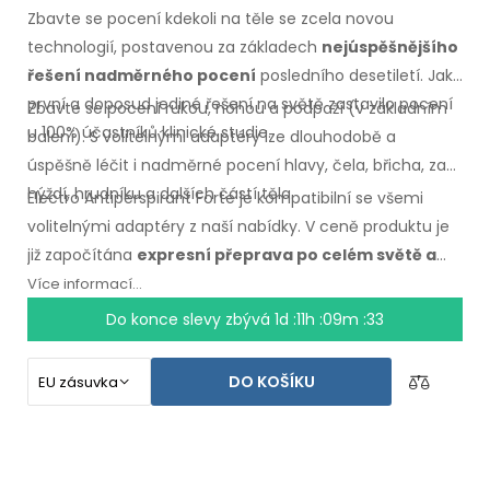
Zbavte se pocení kdekoli na těle se zcela novou
technologií, postavenou za základech
nejúspěšnějšího
řešení nadměrného pocení
posledního desetiletí. Jako
první a doposud jediné řešení na světě zastavilo pocení
Zbavte se pocení rukou, nohou a podpaží (v základním
u 100% účastníků klinické studie.
balení). S volitelnými adaptéry lze dlouhodobě a
úspěšně léčit i nadměrné pocení hlavy, čela, břicha, zad,
hýždí, hrudníku a dalších částí těla.
Electro Antiperspirant Forte je kompatibilní se všemi
volitelnými adaptéry z naší nabídky. V ceně produktu je
již započítána
expresní přeprava po celém světě a
záruka vrácení peněz v případě nespokojenosti
.
Více informací...
Návod k použití ve Vašem jazyce.
Do konce slevy zbývá
1d :11h :09m :32
DO KOŠÍKU