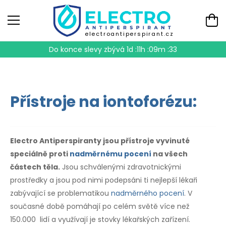
electroantiperspirant.cz
Do konce slevy zbývá
1d :11h :09m :32
Přístroje na iontoforézu:
Electro Antiperspiranty jsou přístroje vyvinuté
speciálně proti
nadměrnému pocení
na všech
částech těla.
Jsou schválenými zdravotnickými
prostředky a jsou pod nimi podepsáni ti nejlepší lékaři
zabývající se problematikou
nadměrného pocení
. V
současné době pomáhají po celém světě více než
150.000 lidí a využívají je stovky lékařských zařízení.