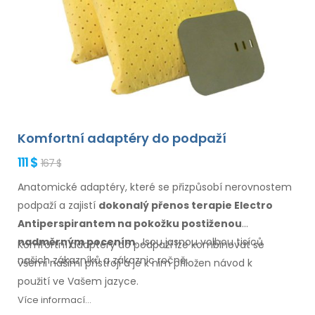
Komfortní adaptéry do podpaží
111 $
167 $
Anatomické adaptéry, které se přizpůsobí nerovnostem
podpaží
a zajistí
dokonalý přenos terapie Electro
Antiperspirantem
na pokožku
postiženou
nadměrným pocením
. Jsou jasnou volbou tisíců
Komfortní adaptéry
do podpaží
lze kombinovat
se
našich zákazníků
a zákaznic
ročně.
všemi
našimi přístroji a je k nim přiložen návod
k
použití
ve Vašem jazyce.
Více informací...