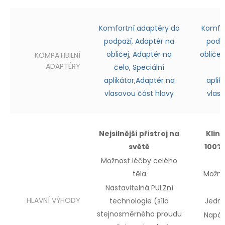
Komfortní adaptéry do
Komfor
podpaží
,
Adaptér na
podp
obličej
,
Adaptér na
obličej
KOMPATIBILNÍ
ADAPTÉRY
čelo
,
Speciální
aplikátor
,
Adaptér na
aplik
vlasovou část hlavy
vlas
Nejsilnější přístroj na
Klin
světě
100% 
Možnost léčby
celého
těla
Možno
Nastavitelná PULZní
HLAVNÍ VÝHODY
technologie (síla
Jedn
stejnosměrného proudu
Napáje