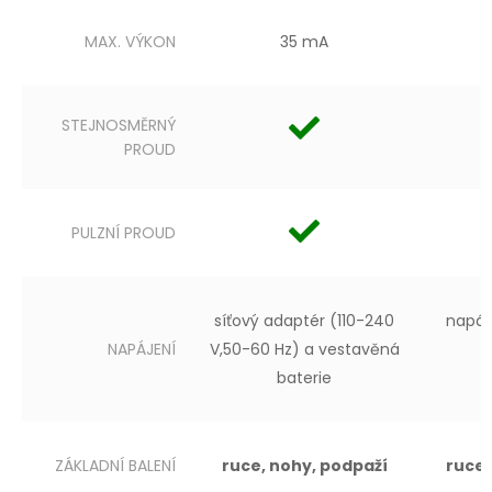
MAX. VÝKON
35 mA
STEJNOSMĚRNÝ
PROUD
PULZNÍ PROUD
síťový adaptér
(110-240
napáje
NAPÁJENÍ
V,
50-60 Hz)
a vestavěná
baterie
ZÁKLADNÍ BALENÍ
ruce, nohy, podpaží
ruce,