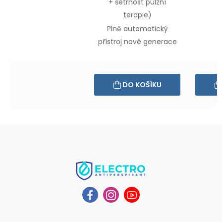
+ šetrnost
pulzní
terapie)
Plně automatický
přístroj
nové generace
DO KOŠÍKU