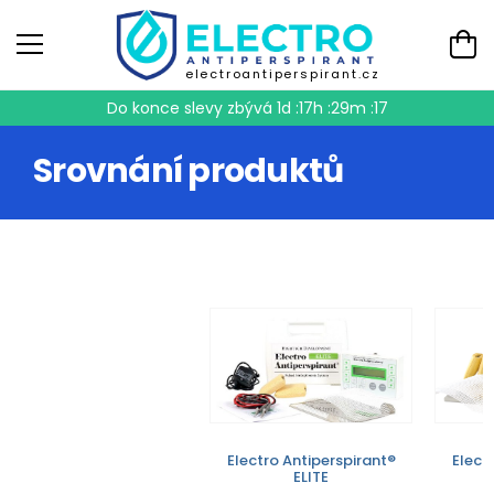
electroantiperspirant.cz
Do konce slevy zbývá
1d :17h :29m :17
Srovnání produktů
Electro Antiperspirant®
Elect
ELITE