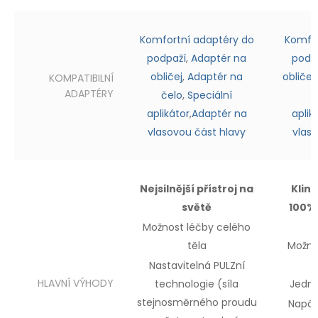
Komfortní adaptéry do
Komfor
podpaží
,
Adaptér na
podp
obličej
,
Adaptér na
obličej
KOMPATIBILNÍ
ADAPTÉRY
čelo
,
Speciální
aplikátor
,
Adaptér na
aplik
vlasovou část hlavy
vlas
Nejsilnější přístroj na
Klin
světě
100% 
Možnost léčby
celého
těla
Možno
Nastavitelná PULZní
HLAVNÍ VÝHODY
technologie (síla
Jedn
stejnosměrného proudu
Napáje