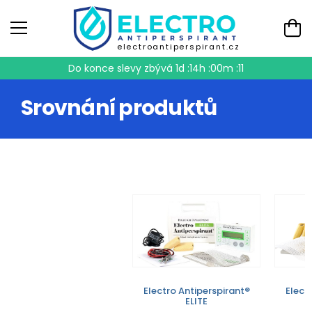
electroantiperspirant.cz
Do konce slevy zbývá
1d :14h :00m :11
Srovnání produktů
Electro Antiperspirant®
Elect
ELITE