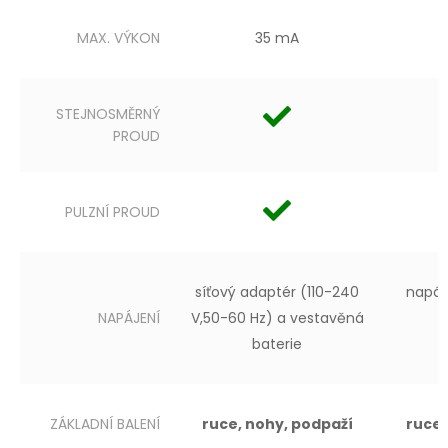
MAX. VÝKON
35 mA
STEJNOSMĚRNÝ
PROUD
PULZNÍ PROUD
síťový adaptér
(110-240
napáje
NAPÁJENÍ
V,
50-60 Hz)
a vestavěná
baterie
ZÁKLADNÍ BALENÍ
ruce, nohy, podpaží
ruce,