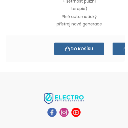
+ šetrnost
pulzní
terapie)
Plně automatický
přístroj
nové generace
DO KOŠÍKU