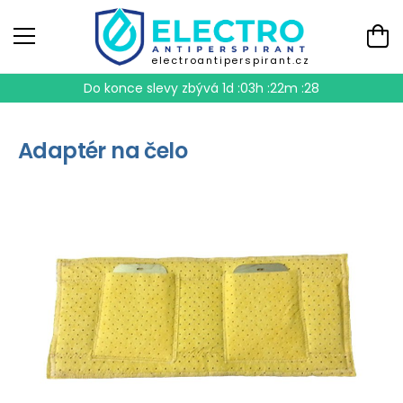
electroantiperspirant.cz
Do konce slevy zbývá
1d :03h :22m :27
Adaptér na čelo