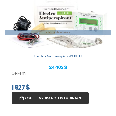
Přidat k objednávce
Electro Antiperspirant® ELITE
24 402 $
Celkem
1 527
$
KOUPIT VYBRANOU KOMBINACI