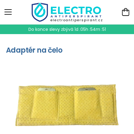
electroantiperspirant.cz
Do konce slevy zbývá
1d :05h :54m :51
Adaptér na čelo