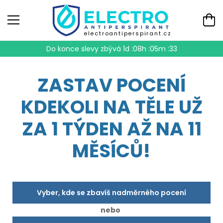
electroantiperspirant.cz
Do konce slevy zbývá
1d :08h :05m :32
ZASTAV POCENÍ
KDEKOLI NA TĚLE UŽ
ZA 1 TÝDEN AŽ NA 11
MĚSÍCŮ!
Vyber, kde se zbavíš nadměrného pocení
nebo