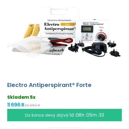
Electro Antiperspirant® Forte
Skladem 5x
11 696 R
20 650 R
1d :08h :05m :32
Do konce slevy zbývá