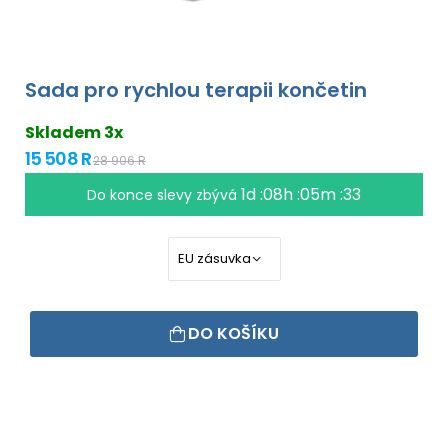
Sada pro rychlou terapii končetin
Skladem 3x
15 508 R
28 906 R
1d :08h :05m :32
Do konce slevy zbývá
DO KOŠÍKU