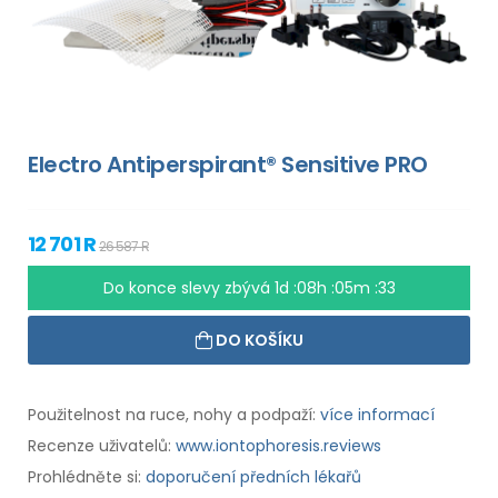
Electro Antiperspirant® Sensitive PRO
12 701 R
26 587 R
Do konce slevy zbývá
1d :08h :05m :32
DO KOŠÍKU
Použitelnost na ruce, nohy a podpaží:
více informací
Recenze uživatelů:
www.iontophoresis.reviews
Prohlédněte si:
doporučení předních lékařů