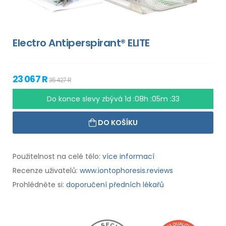
Electro Antiperspirant® ELITE
23 067 R
35 427 R
Do konce slevy zbývá
1d :08h :05m :32
DO KOŠÍKU
Použitelnost na celé tělo:
více informací
Recenze uživatelů:
www.iontophoresis.reviews
Prohlédněte si:
doporučení předních lékařů