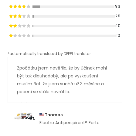
9%
2%
1%
1%
*automatically translated by DEEPL tranlator
*aut
Zpočátku jsem nevěřila, že by účinek mohl
být tak dlouhodobý, ale po vyzkoušení
musím říct, že jsem suchá už 3 měsíce a
pocení se stále nevrátilo.
Thomas
Electro Antiperspirant® Forte