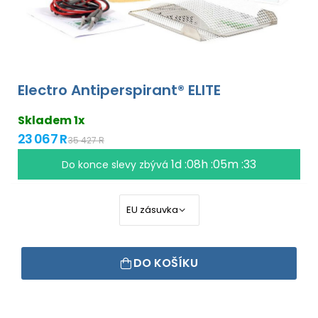
Electro Antiperspirant® ELITE
Skladem 1x
23 067 R
35 427 R
1d :08h :05m :32
Do konce slevy zbývá
DO KOŠÍKU