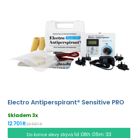
Electro Antiperspirant® Sensitive PRO
Skladem 3x
12 701 R
26 587 R
1d :08h :05m :32
Do konce slevy zbývá