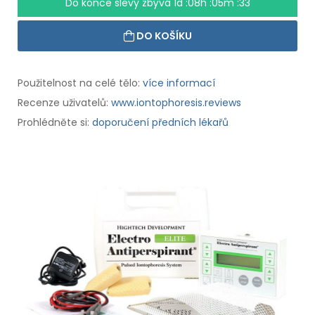
Do konce slevy zbývá
1d :08h :05m :32
DO KOŠÍKU
Použitelnost na celé tělo:
více informací
Recenze uživatelů:
www.iontophoresis.reviews
Prohlédněte si:
doporučení předních lékařů