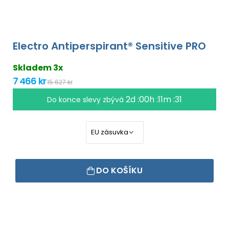
Electro Antiperspirant® Sensitive PRO
Skladem 3x
7 466 kr
15 627 kr
2d :00h :11m :30
Do konce slevy zbývá
DO KOŠÍKU