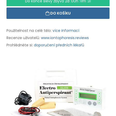
Do konce slevy zbývá
2d :00h :11m :30
DO KOŠÍKU
Použitelnost na celé tělo:
více informací
Recenze uživatelů:
www.iontophoresis.reviews
Prohlédněte si:
doporučení předních lékařů