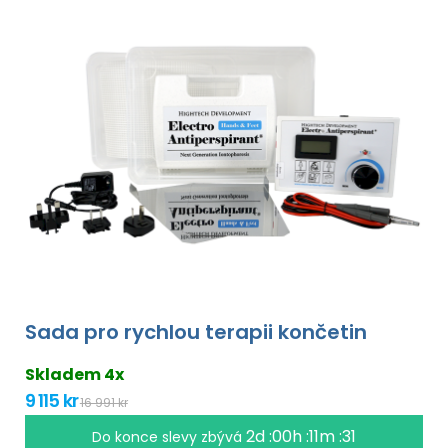
Sada pro rychlou terapii končetin
Skladem 4x
9 115 kr
16 991 kr
2d :00h :11m :30
Do konce slevy zbývá