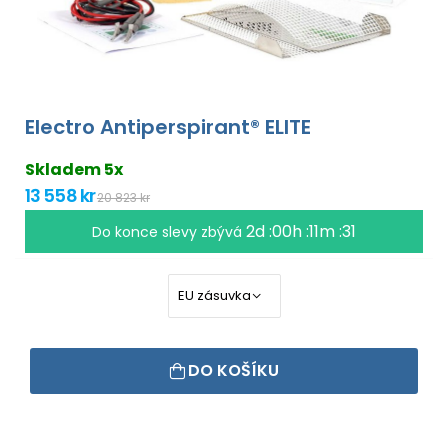
Electro Antiperspirant® ELITE
Skladem 5x
13 558 kr
20 823 kr
2d :00h :11m :30
Do konce slevy zbývá
DO KOŠÍKU