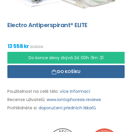
Electro Antiperspirant® ELITE
13 558 kr
20 823 kr
Do konce slevy zbývá
2d :00h :11m :30
DO KOŠÍKU
Použitelnost na celé tělo:
více informací
Recenze uživatelů:
www.iontophoresis.reviews
Prohlédněte si:
doporučení předních lékařů