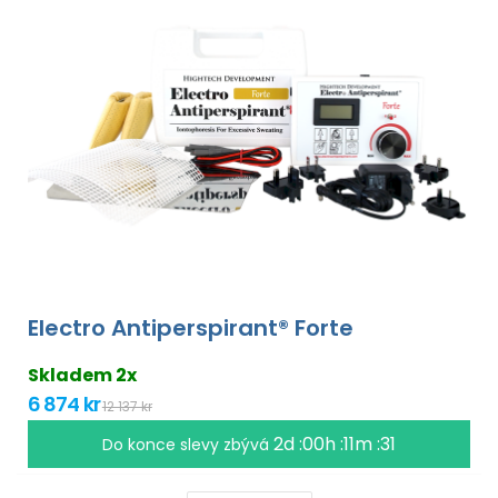
Electro Antiperspirant® Forte
Skladem 2x
6 874 kr
12 137 kr
2d :00h :11m :30
Do konce slevy zbývá