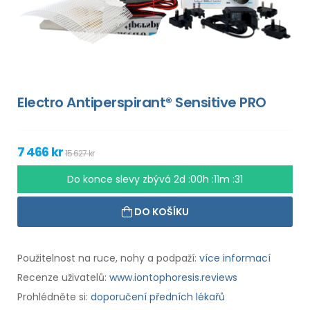
Electro Antiperspirant® Sensitive PRO
7 466 kr
15 627 kr
Do konce slevy zbývá
2d :00h :11m :30
DO KOŠÍKU
Použitelnost na ruce, nohy a podpaží:
více informací
Recenze uživatelů:
www.iontophoresis.reviews
Prohlédněte si:
doporučení předních lékařů