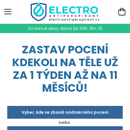
electroantiperspirant.cz
Do konce slevy zbývá
2d :00h :11m :30
ZASTAV POCENÍ
KDEKOLI NA TĚLE UŽ
ZA 1 TÝDEN AŽ NA 11
MĚSÍCŮ!
Vyber, kde se zbavíš nadměrného pocení
nebo