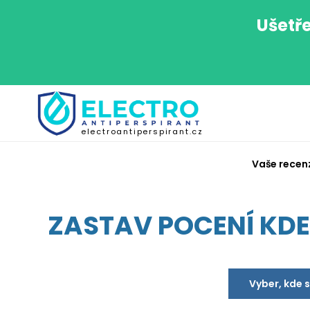
Ušetře
electroantiperspirant.cz
Vaše recen
ZASTAV POCENÍ KDEK
Vyber, kde 