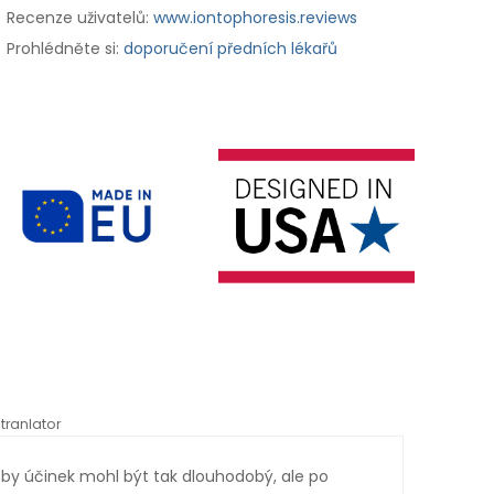
Recenze uživatelů:
www.iontophoresis.reviews
Prohlédněte si:
doporučení předních lékařů
tranlator
*automati
 by účinek mohl být tak dlouhodobý, ale po
Je n