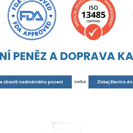
NÍ PENĚZ A DOPRAVA K
nebo
se zbavíš nadměrného pocení
Získej Electro A