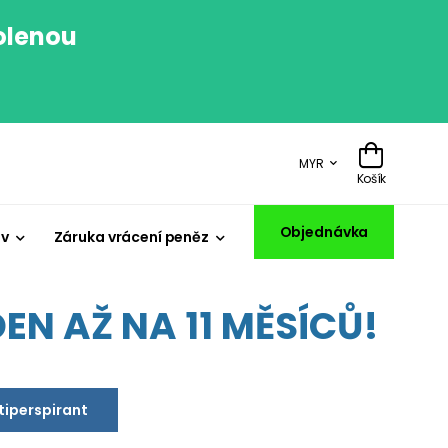
volenou
.
MYR
Košík
Objednávka
iv
Záruka vrácení peněz
EN AŽ NA 11 MĚSÍCŮ!
ntiperspirant