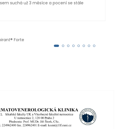
 jsem suchá už 3 měsíce a pocení se stále
že E
troj
pirant® Forte