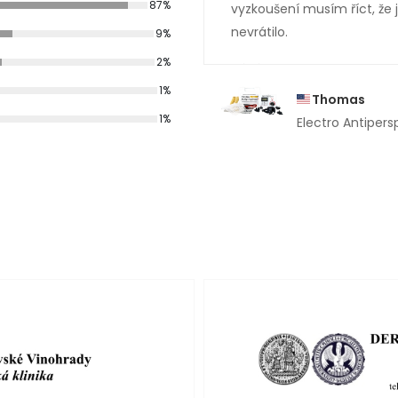
87%
vyzkoušení musím říct, že
nevrátilo.
9%
2%
1%
Thomas
1%
Electro Antipers