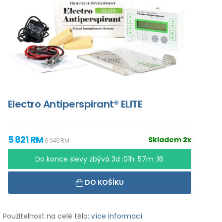
Electro Antiperspirant® ELITE
5 821 RM
Skladem 2x
8 940 RM
Do konce slevy zbývá
3d :01h :57m :15
DO KOŠÍKU
Použitelnost na celé tělo:
více informací