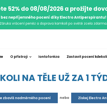
te 52% do 08/08/2026 a prožijte do
bez nepříjemného pocení díky Electro Antiperspirantu!
Záruka vrácení peněz a doprava kamkoli po světě zcela zdarma
ze
O přístroji
Iontoforéza
Zastavit pocení kdekol
OLI NA TĚLE UŽ ZA 1 TÝD
nebo
se zbavíš nadměrného pocení
Získej Electro A