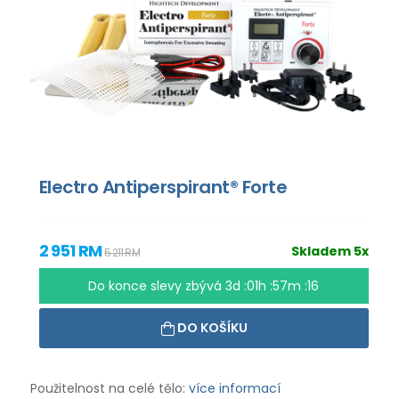
Electro Antiperspirant® Forte
2 951 RM
Skladem 5x
5 211 RM
Do konce slevy zbývá
3d :01h :57m :15
DO KOŠÍKU
Použitelnost na celé tělo:
více informací