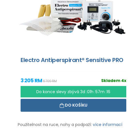
Electro Antiperspirant® Sensitive PRO
3 205 RM
Skladem 4x
6 709 RM
Do konce slevy zbývá
3d :01h :57m :15
DO KOŠÍKU
Použitelnost na ruce, nohy a podpaží:
více informací