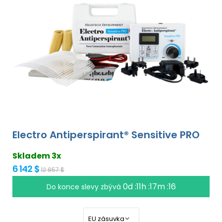
Electro Antiperspirant® Sensitive PRO
Skladem 3x
6 142 $
12 857 $
0d :11h :17m :15
Do konce slevy zbývá