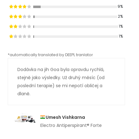
9%
2%
1%
1%
*automatically translated by DEEPL tranlator
*aut
Dodávka na jih Goa byla opravdu rychlá,
stejně jako výsledky. Už druhý měsíc (od
poslední terapie) se mi nepotí obličej a
dlaně.
Umesh Vishkarna
Electro Antiperspirant® Forte