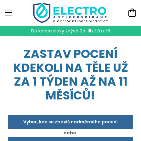
electroantiperspirant.cz
Do konce slevy zbývá
0d :11h :17m :15
ZASTAV POCENÍ
KDEKOLI NA TĚLE UŽ
ZA 1 TÝDEN AŽ NA 11
MĚSÍCŮ!
Vyber, kde se zbavíš nadměrného pocení
nebo