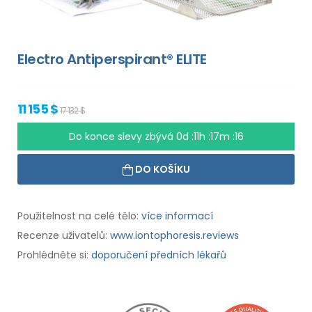
Electro Antiperspirant® ELITE
11 155 $
17 132 $
Do konce slevy zbývá
0d :11h :17m :15
DO KOŠÍKU
Použitelnost na celé tělo:
více informací
Recenze uživatelů:
www.iontophoresis.reviews
Prohlédněte si:
doporučení předních lékařů