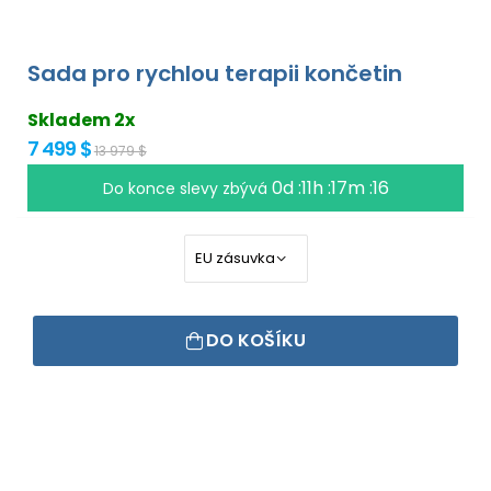
Sada pro rychlou terapii končetin
Skladem 2x
7 499 $
13 979 $
0d :11h :17m :15
Do konce slevy zbývá
DO KOŠÍKU