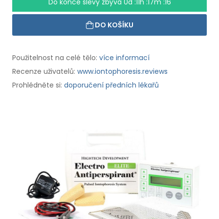
Do konce slevy zbývá
0d :11h :17m :15
DO KOŠÍKU
Použitelnost na celé tělo:
více informací
Recenze uživatelů:
www.iontophoresis.reviews
Prohlédněte si:
doporučení předních lékařů