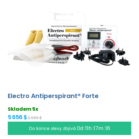
Electro Antiperspirant® Forte
Skladem 5x
5 656 $
9 986 $
0d :11h :17m :15
Do konce slevy zbývá