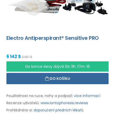
Electro Antiperspirant® Sensitive PRO
6 142 $
12 857 $
Do konce slevy zbývá
0d :11h :17m :15
DO KOŠÍKU
Použitelnost na ruce, nohy a podpaží:
více informací
Recenze uživatelů:
www.iontophoresis.reviews
Prohlédněte si:
doporučení předních lékařů