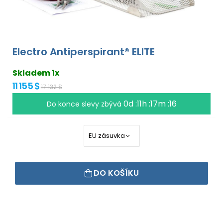
Electro Antiperspirant® ELITE
Skladem 1x
11 155 $
17 132 $
0d :11h :17m :15
Do konce slevy zbývá
DO KOŠÍKU