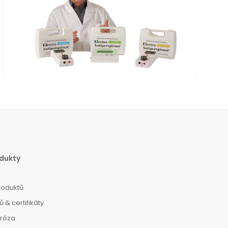
dukty
roduktů
 & certifikáty
dróza