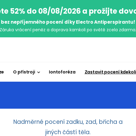
te 52% do 08/08/2026 a prožijte do
bez nepříjemného pocení díky Electro Antiperspirantu!
Záruka vrácení peněz a doprava kamkoli po světě zcela zdarma
ze
O přístroji
Iontoforéza
Zastavit pocení kdekol
Nadměrné pocení zadku, zad, břicha a
jiných částí těla.