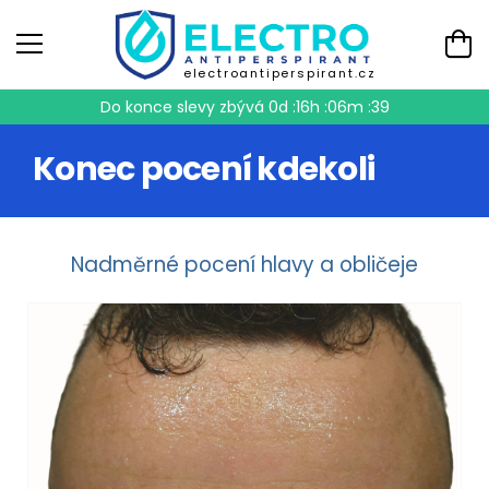
electroantiperspirant.cz
Do konce slevy zbývá
0d :16h :06m :38
Konec pocení kdekoli
Nadměrné pocení hlavy a obličeje