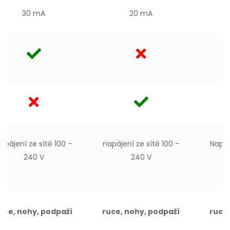
30 mA
20 mA
apájení ze sítě 100 –
napájení ze sítě 100 –
Napáj
240 V
240 V
uce, nohy, podpaží
ruce, nohy, podpaží
ruce,