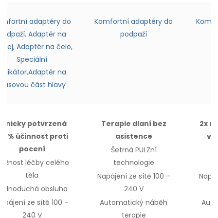
omfortní adaptéry do
Komfortní adaptéry do
Komfo
podpaží
,
Adaptér na
podpaží
ličej
,
Adaptér na čelo
,
Speciální
aplikátor
,
Adaptér na
vlasovou část hlavy
Klinicky potvrzená
Terapie dlaní bez
2x ry
00% účinnost proti
asistence
vš
pocení
Šetrná PULZní
Š
ožnost léčby
celého
technologie
těla
Napájení ze sítě 100 –
Napáj
Jednoduchá obsluha
240 V
apájení ze sítě 100 –
Automatický náběh
Auto
240 V
terapie