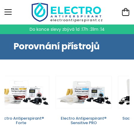
electroantiperspirant.cz
Do konce slevy zbývá
1d :17h :31m :14
Porovnání přístrojů
Electro Antiperspirant®
Electro Antiperspirant®
Sada 
Forte
Sensitive PRO