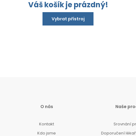
Váš košík je prázdný!
Vybrat přístroj
O nás
Naše pro
Kontakt
Srovnání p
Kdo jsme
Doporučení lékařů