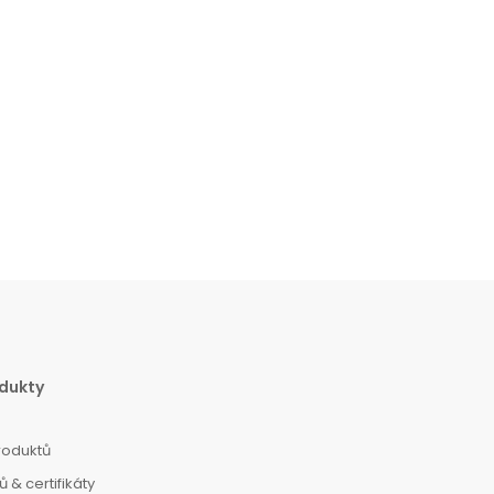
dukty
roduktů
 & certifikáty