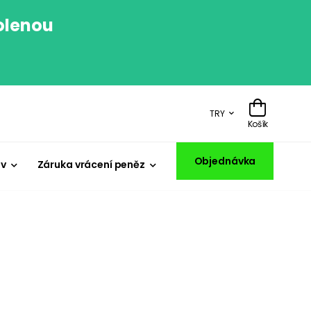
volenou
.
TRY
Košík
Objednávka
iv
Záruka vrácení peněz