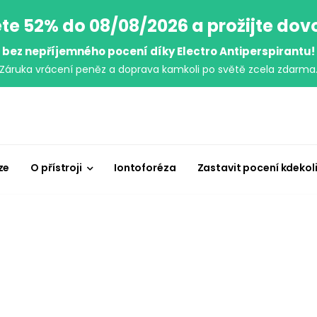
te 52% do 08/08/2026 a prožijte do
bez nepříjemného pocení díky Electro Antiperspirantu!
Záruka vrácení peněz a doprava kamkoli po světě zcela zdarma
ze
O přístroji
Iontoforéza
Zastavit pocení kdekol