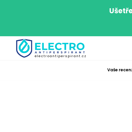
Ušetře
electroantiperspirant.cz
Vaše recen