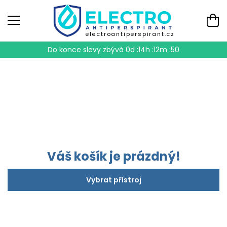
electroantiperspirant.cz
Do konce slevy zbývá
0d :14h :12m :50
Váš košík je prázdný!
Vybrat přístroj