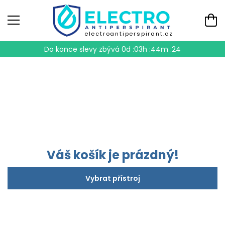
electroantiperspirant.cz
Do konce slevy zbývá
0d :03h :44m :24
Váš košík je prázdný!
Vybrat přístroj