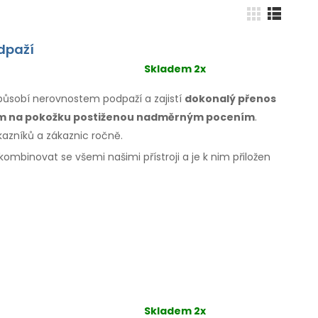
dpaží
Skladem 2x
izpůsobí nerovnostem podpaží
a zajistí
dokonalý přenos
em
na pokožku
postiženou nadměrným pocením
.
ákazníků
a zákaznic
ročně.
 kombinovat
se všemi
našimi přístroji a je k nim přiložen
Skladem 2x