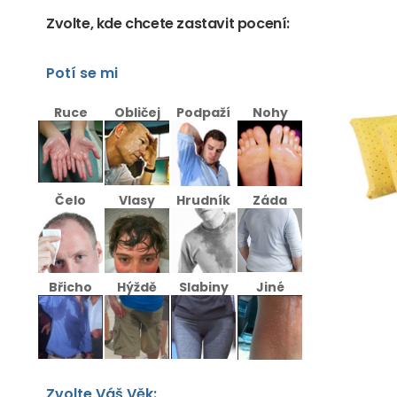
Zvolte, kde chcete zastavit pocení:
Potí se mi
Ruce
Obličej
Podpaží
Nohy
Čelo
Vlasy
Hrudník
Záda
Břicho
Hýždě
Slabiny
Jiné
Zvolte Váš Věk: