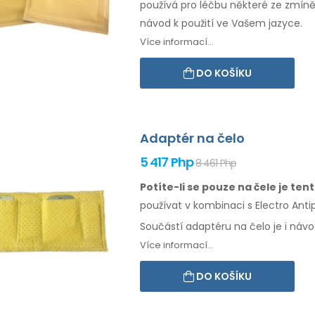
používá pro léčbu některé
ze zmín
návod
k použití
ve Vašem jazyce.
Více informací...
DO KOŠÍKU
Adaptér na čelo
5 417 Php
8 461 Php
Potíte-li se pouze na čele je te
používat
v kombinaci
s Electro Anti
Součástí adaptéru
na čelo
je i náv
Více informací...
DO KOŠÍKU