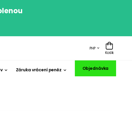
volenou
.
PHP
Košík
Objednávka
iv
Záruka vrácení peněz