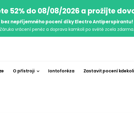
te 52% do 08/08/2026 a prožijte do
bez nepříjemného pocení díky Electro Antiperspirantu!
Záruka vrácení peněz a doprava kamkoli po světě zcela zdarma
ze
O přístroji
Iontoforéza
Zastavit pocení kdekol