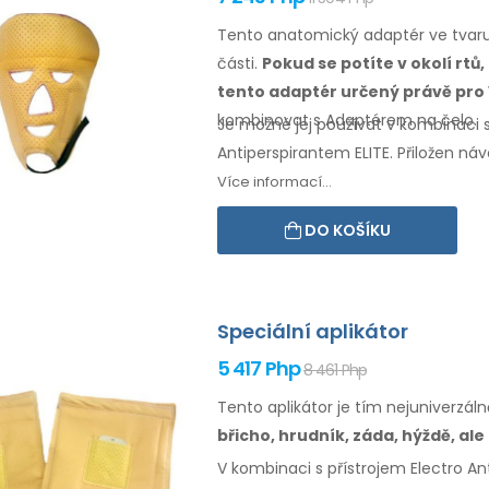
Tento anatomický adaptér ve tvaru 
části.
Pokud se potíte
v okolí
rtů,
tento
adaptér určený právě pro 
kombinovat
s Adaptérem
na čelo.
Je možné jej používat v kombinaci s
Antiperspirantem ELITE. Přiložen ná
Více informací...
DO KOŠÍKU
Speciální aplikátor
5 417 Php
8 461 Php
Tento aplikátor je tím nejuniverzál
břicho,
hrudník, záda, hýždě,
ale
V kombinaci s přístrojem Electro Ant