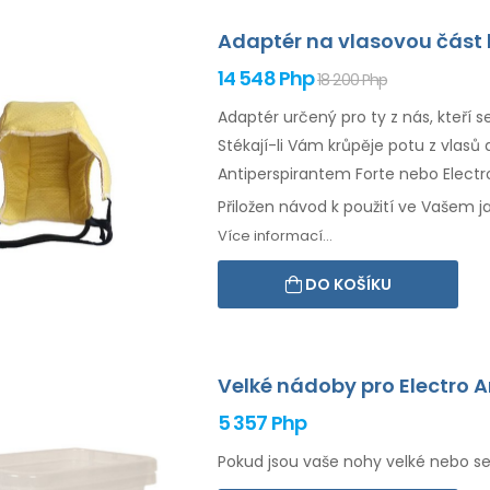
Adaptér na vlasovou část 
14 548 Php
18 200 Php
Adaptér určený pro ty z nás, kteří 
Stékají-li Vám krůpěje potu
z vlasů
a
Antiperspirantem Forte nebo Electro
Přiložen návod k použití ve Vašem j
Více informací...
DO KOŠÍKU
Velké nádoby pro Electro A
5 357 Php
Pokud jsou vaše nohy velké nebo se 