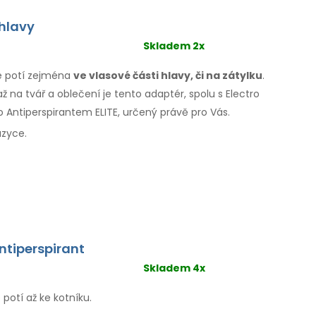
hlavy
Skladem 2x
se potí zejména
ve vlasové
části hlavy, či na zátylku
.
ž na tvář
a oblečení
je tento adaptér, spolu s Electro
 Antiperspirantem ELITE, určený právě pro Vás.
azyce.
ntiperspirant
Skladem 4x
potí až ke kotníku.