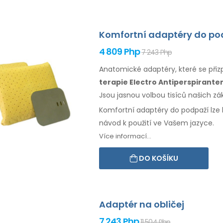
Komfortní adaptéry do po
4 809 Php
7 243 Php
Anatomické adaptéry, které se př
terapie Electro Antiperspirant
Jsou jasnou volbou tisíců našich z
Komfortní adaptéry
do podpaží
lze
návod
k použití
ve Vašem jazyce.
Více informací...
DO KOŠÍKU
Adaptér na obličej
7 243 Php
11 504 Php