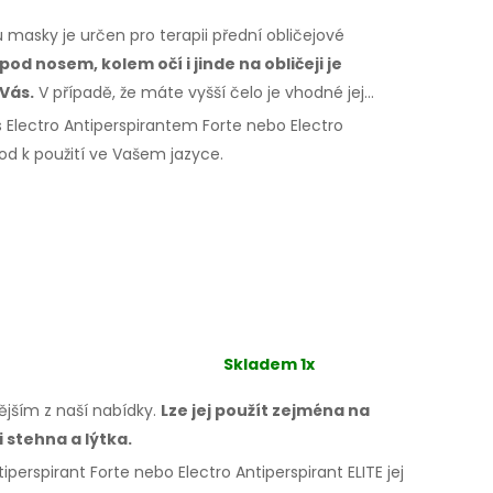
masky je určen pro terapii přední obličejové
 pod nosem, kolem očí
i jinde
na obličeji
je
Vás.
V případě,
že máte
vyšší čelo je vhodné jej
 Electro Antiperspirantem Forte nebo Electro
vod
k použití
ve Vašem
jazyce.
Skladem 1x
nějším z naší nabídky.
Lze jej použít zejména
na
 i stehna
a lýtka.
iperspirant Forte nebo Electro Antiperspirant ELITE jej