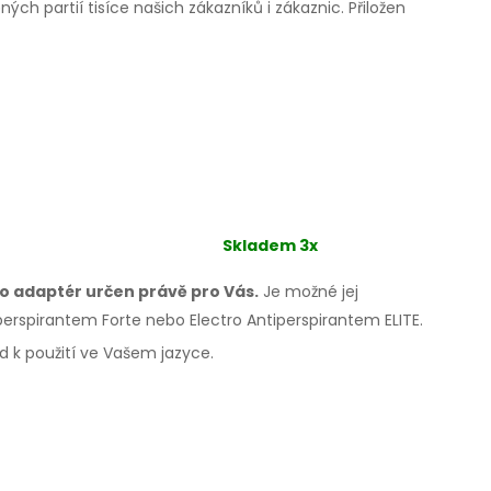
ěných
partií tisíce našich zákazníků
i zákaznic.
Přiložen
Skladem 3x
nto adaptér určen právě
pro Vás.
Je možné
jej
perspirantem Forte nebo Electro Antiperspirantem ELITE.
od
k použití
ve Vašem jazyce.