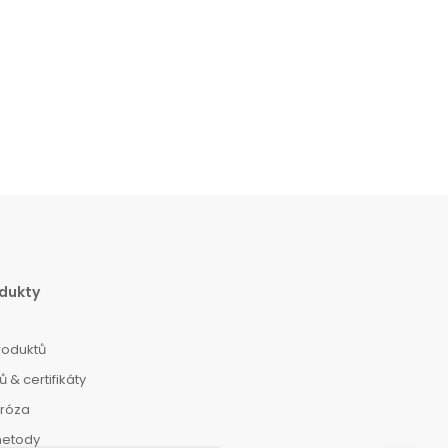
dukty
roduktů
 & certifikáty
dróza
metody