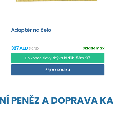
Adaptér na čelo
327 AED
Skladem 2x
510 AED
Do konce slevy zbývá
1d :19h :53m :06
DO KOŠÍKU
NÍ PENĚZ A DOPRAVA K