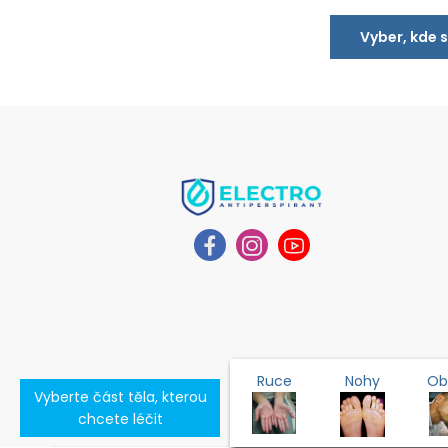
Vyber, kde 
Ruce
Nohy
Obl
Vyberte část těla, kterou
chcete léčit