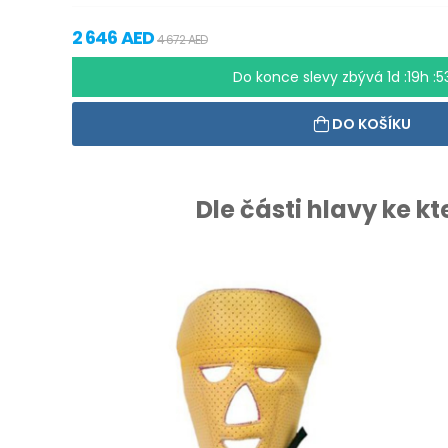
2 646 AED
4 672 AED
Do konce slevy zbývá
1d :19h :
DO KOŠÍKU
Dle části hlavy ke k