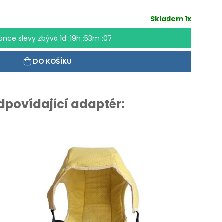
Skladem 1x
once slevy zbývá
1d :19h :53m :06
DO KOŠÍKU
odpovídající adaptér: