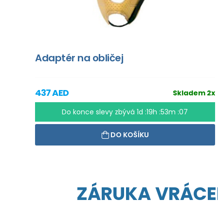
Adaptér na obličej
437 AED
Skladem 2x
Do konce slevy zbývá
1d :19h :53m :06
DO KOŠÍKU
ZÁRUKA VRÁCE