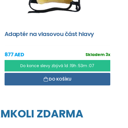
Adaptér na vlasovou část hlavy
877 AED
Skladem 3x
Do konce slevy zbývá
1d :19h :53m :06
DO KOŠÍKU
AMKOLI ZDARMA