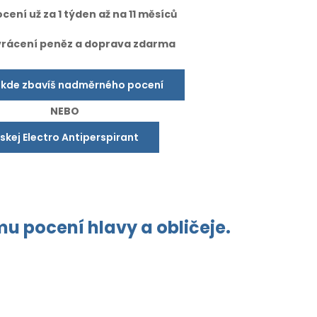
cení už za 1 týden až na 11 měsíců
vrácení peněz a doprava zdarma
 kde zbavíš nadměrného pocení
NEBO
ískej Electro Antiperspirant
ému
pocení hlavy a obličeje.