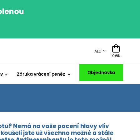
volenou
.
AED
Košík
Objednávka
iv
Záruka vrácení peněz
lotu? Nemá na vaše pocení hlavy vliv
zkoušeli jste už všechno možné a stále
ectro Antiperspirantu
je toto možné!