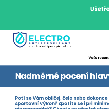
Ušetře
electroantiperspirant.cz
Vaše recen
Nadměrné pocení hlavy
Potí se Vám obličej, čelo nebo dokonce 
sportovní výkon? Zpotíte se i při minim
nic nepomáhá? Chcete se přestat starat