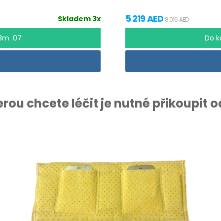
5 219 AED
Skladem 3x
8 016 AED
53m :06
Do k
terou chcete léčit je nutné přikoupit 