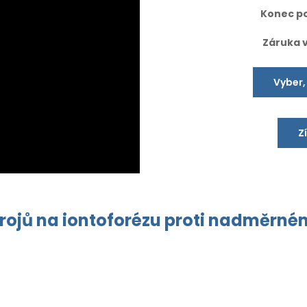
Konec po
Záruka 
Vyber,
Z
trojů
na
iontoforézu
proti nadměrn