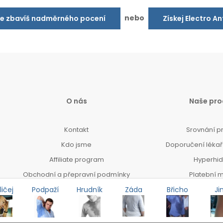
nebo
se zbavíš nadměrného pocení
Získej Electro A
O nás
Naše pro
Kontakt
Srovnání p
Kdo jsme
Doporučení lékařů
Affiliate program
Hyperhi
Obchodní a přepravní podmínky
Platební 
Kontrain
ičej
Podpaží
Hrudník
Záda
Břicho
Ji