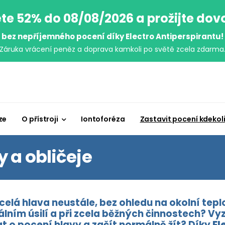
te 52% do 08/08/2026 a prožijte do
bez nepříjemného pocení díky Electro Antiperspirantu!
Záruka vrácení peněz a doprava kamkoli po světě zcela zdarma
ze
O přístroji
Iontoforéza
Zastavit pocení kdekol
 a obličeje
celá hlava neustále, bez ohledu na okolní tep
álním úsilí a při zcela běžných činnostech? Vy
 o pocení hlavy a začít normálně žít? Díky
El