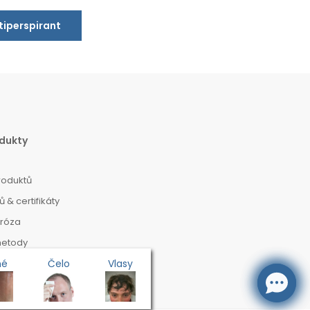
ntiperspirant
dukty
roduktů
 & certifikáty
dróza
metody
dikace
né
Čelo
Vlasy