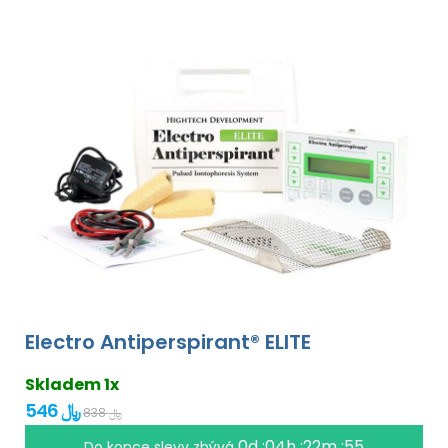
Electro Antiperspirant® ELITE
Skladem 1x
546 ﷼
838 ﷼
0d :04h :22m :55
Do konce slevy zbývá