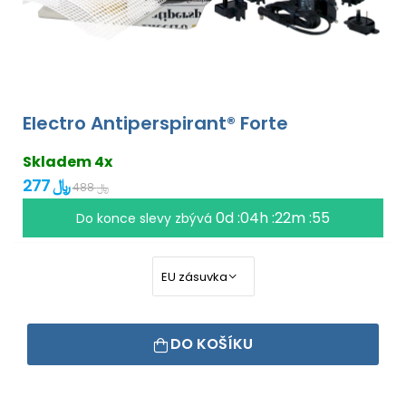
Electro Antiperspirant® Forte
Skladem 4x
277 ﷼
488 ﷼
0d :04h :22m :55
Do konce slevy zbývá
DO KOŠÍKU