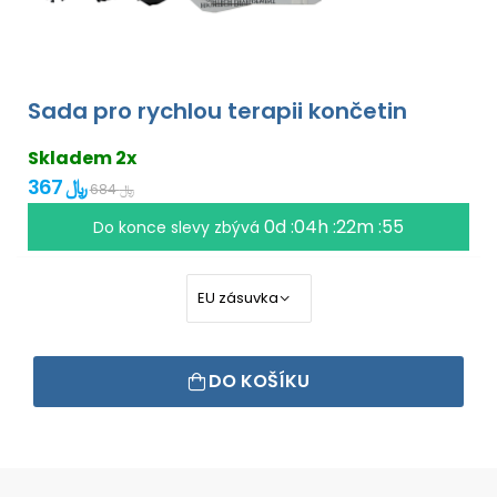
Sada pro rychlou terapii končetin
Skladem 2x
367 ﷼
684 ﷼
0d :04h :22m :55
Do konce slevy zbývá
DO KOŠÍKU