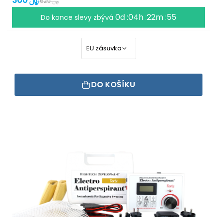
629 ﷼
0d :04h :22m :55
Do konce slevy zbývá
DO KOŠÍKU