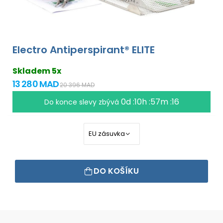
Electro Antiperspirant® ELITE
Skladem 5x
13 280 MAD
20 396 MAD
0d :10h :57m :16
Do konce slevy zbývá
DO KOŠÍKU