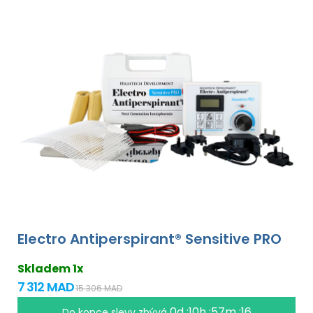
Electro Antiperspirant® Sensitive PRO
Skladem 1x
7 312 MAD
15 306 MAD
0d :10h :57m :16
Do konce slevy zbývá