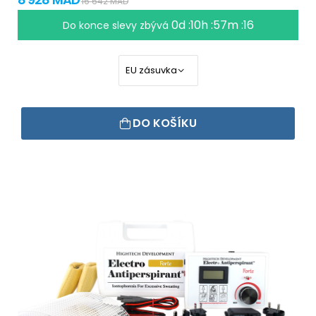
16 642 MAD
0d :10h :57m :16
Do konce slevy zbývá
DO KOŠÍKU