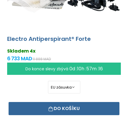
Electro Antiperspirant® Forte
Skladem 4x
6 733 MAD
11 888 MAD
0d :10h :57m :16
Do konce slevy zbývá
DO KOŠÍKU