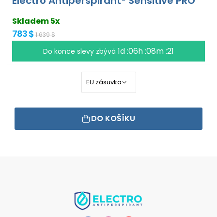
Electro Antiperspirant® Sensitive PRO
Skladem 5x
783 $
1 639 $
1d :06h :08m :21
Do konce slevy zbývá
DO KOŠÍKU