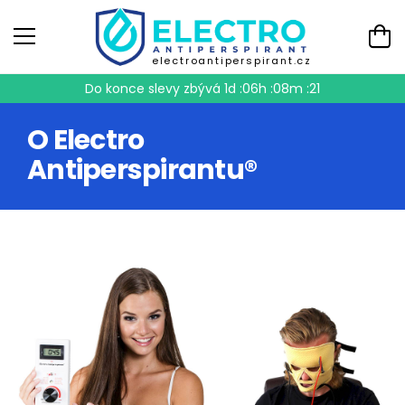
electroantiperspirant.cz
Do konce slevy zbývá
1d :06h :08m :21
O Electro
Antiperspirantu®