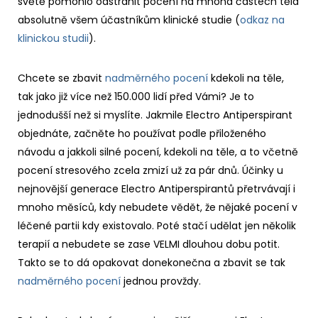
světě pomohlo odstranit pocení na mnoha částech těla
absolutně všem účastníkům klinické studie (
odkaz na
klinickou studii
).
Chcete se zbavit
nadměrného pocení
kdekoli na těle,
tak jako již více než 150.000 lidí před Vámi? Je to
jednodušší než si myslíte. Jakmile Electro Antiperspirant
objednáte, začněte ho používat podle přiloženého
návodu a jakkoli silné pocení, kdekoli na těle, a to včetně
pocení stresového zcela zmizí už za pár dnů. Účinky u
nejnovější generace Electro Antiperspirantů přetrvávají i
mnoho měsíců, kdy nebudete vědět, že nějaké pocení v
léčené partii kdy existovalo. Poté stačí udělat jen několik
terapií a nebudete se zase VELMI dlouhou dobu potit.
Takto se to dá opakovat donekonečna a zbavit se tak
nadměrného pocení
jednou provždy.