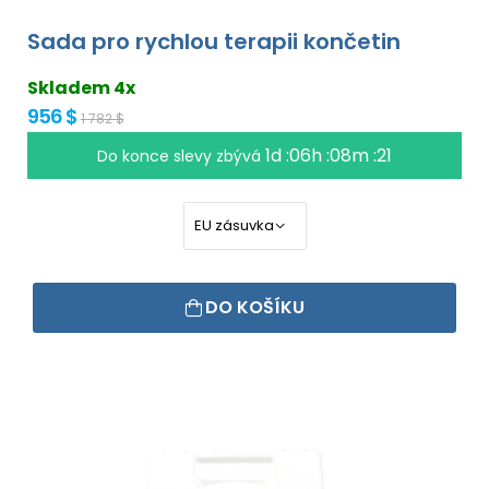
Sada pro rychlou terapii končetin
Skladem 4x
956 $
1 782 $
1d :06h :08m :21
Do konce slevy zbývá
DO KOŠÍKU