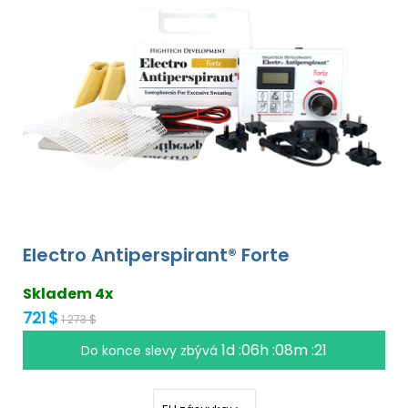
Electro Antiperspirant® Forte
Skladem 4x
721 $
1 273 $
1d :06h :08m :21
Do konce slevy zbývá