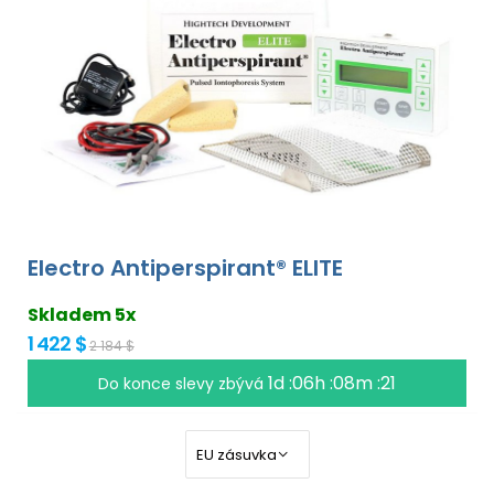
Electro Antiperspirant® ELITE
Skladem 5x
1 422 $
2 184 $
1d :06h :08m :21
Do konce slevy zbývá