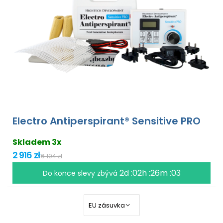
Electro Antiperspirant® Sensitive PRO
Skladem 3x
2 916 zł
6 104 zł
2d :02h :26m :02
Do konce slevy zbývá