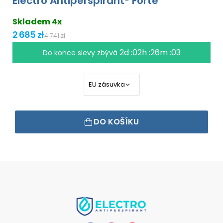
Electro Antiperspirant® Forte
Skladem 4x
2 685 zł
4 741 zł
2d :02h :26m :02
Do konce slevy zbývá
DO KOŠÍKU