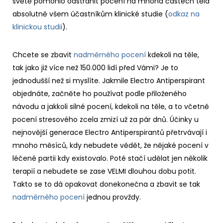
světě pomohlo odstranit pocení na mnoha částech těla
absolutně všem účastníkům klinické studie (
odkaz na
klinickou studii
).
Chcete se zbavit
nadměrného pocení
kdekoli na těle,
tak jako již více než 150.000 lidí před Vámi? Je to
jednodušší než si myslíte. Jakmile Electro Antiperspirant
objednáte, začněte ho používat podle přiloženého
návodu a jakkoli silné pocení, kdekoli na těle, a to včetně
pocení stresového zcela zmizí už za pár dnů. Účinky u
nejnovější generace Electro Antiperspirantů přetrvávají i
mnoho měsíců, kdy nebudete vědět, že nějaké pocení v
léčené partii kdy existovalo. Poté stačí udělat jen několik
terapií a nebudete se zase VELMI dlouhou dobu potit.
Takto se to dá opakovat donekonečna a zbavit se tak
nadměrného pocení
jednou provždy.