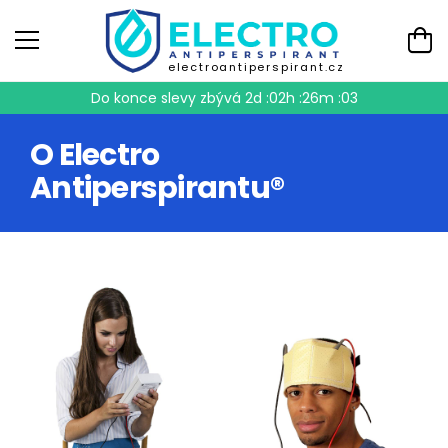
electroantiperspirant.cz
Do konce slevy zbývá
2d :02h :26m :02
O Electro
Antiperspirantu®