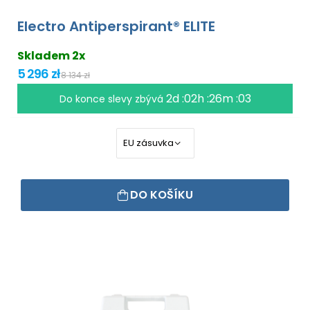
Electro Antiperspirant® ELITE
Skladem 2x
5 296 zł
8 134 zł
2d :02h :26m :02
Do konce slevy zbývá
DO KOŠÍKU