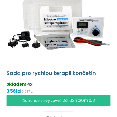
Sada pro rychlou terapii končetin
Skladem 4x
3 561 zł
6 637 zł
2d :02h :26m :02
Do konce slevy zbývá