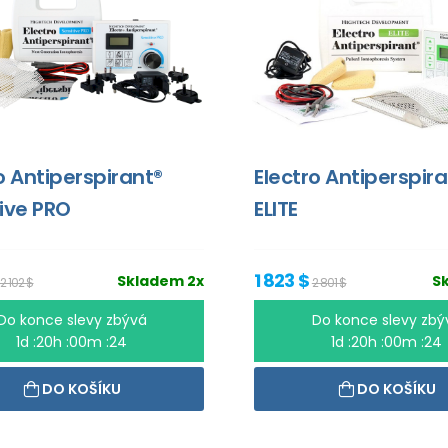
o Antiperspirant®
Electro Antiperspir
ive PRO
ELITE
1 823 $
Skladem 2x
S
2 102 $
2 801 $
Do konce slevy zbývá
Do konce slevy zbý
1d :20h :00m :24
1d :20h :00m :24
DO KOŠÍKU
DO KOŠÍKU