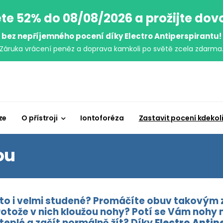
te 52% do 08/08/2026 a prožijte do
bez nepříjemného pocení díky Electro Antiperspirantu!
Záruka vrácení peněz a doprava kamkoli po světě zcela zdarma
ze
O přístroji
Iontoforéza
Zastavit pocení kdekol
ou
to i velmi studené? Promáčíte obuv takovým z
protože v nich kloužou nohy? Potí se Vám nohy
teplé a začít normálně žít? Díky
Electro Antip