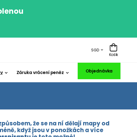
volenou
.
SGD
Košík
Objednávka
iv
Záruka vrácení peněz
působem, že se na ní dělají mapy od
 méně, když jsou v ponožkách a více
erspirantu
je toto možné!