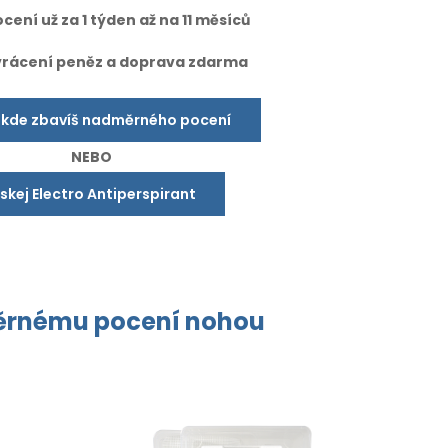
cení už za 1 týden až na 11 měsíců
vrácení peněz a doprava zdarma
 kde zbavíš nadměrného pocení
NEBO
ískej Electro Antiperspirant
rnému pocení
nohou