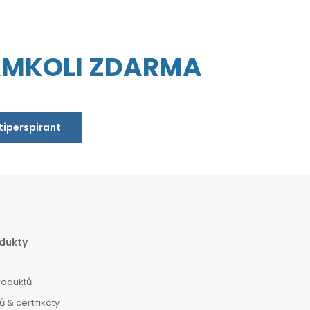
AMKOLI ZDARMA
ntiperspirant
dukty
roduktů
 & certifikáty