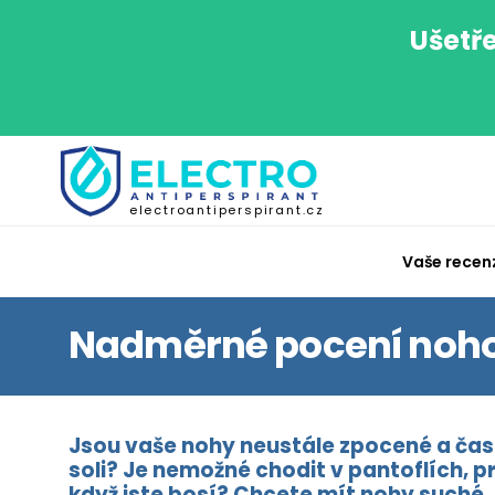
Ušetře
electroantiperspirant.cz
Vaše recen
Nadměrné pocení noh
Jsou vaše nohy neustále zpocené a čas
soli? Je nemožné chodit v pantoflích, 
když jste bosí? Chcete mít nohy suché, 