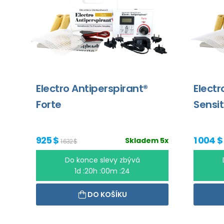
Electro Antiperspirant®
Electr
Forte
Sensit
925 $
1 004 $
Skladem 5x
1 632 $
Do konce slevy zbývá
1d :20h :00m :24
DO KOŠÍKU