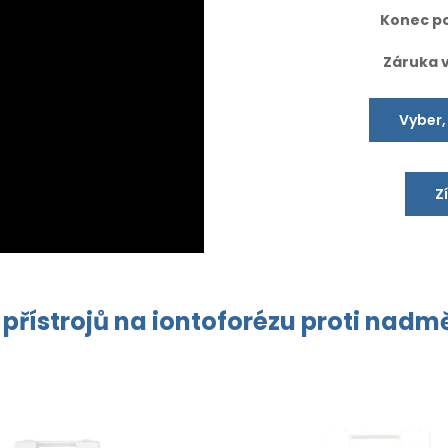
Konec po
Záruka 
Vyber,
Z
 přístrojů na
iontoforézu
proti
nadmě