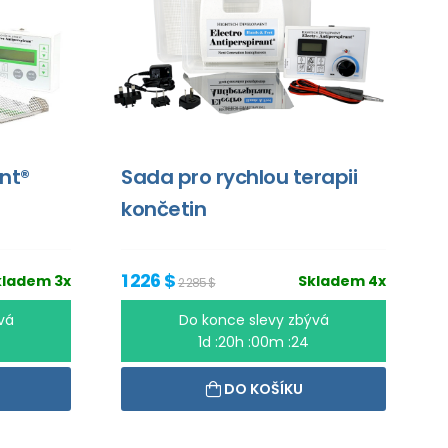
ant®
Sada pro rychlou terapii
končetin
1 226 $
kladem 3x
Skladem 4x
2 285 $
vá
Do konce slevy zbývá
1d :20h :00m :24
DO KOŠÍKU