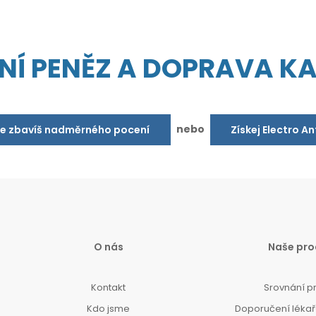
NÍ PENĚZ A DOPRAVA K
nebo
se zbavíš nadměrného pocení
Získej Electro A
O nás
Naše pro
Kontakt
Srovnání p
Kdo jsme
Doporučení lékařů