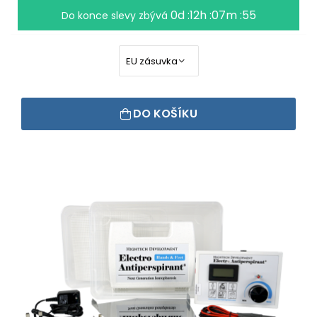
0d :12h :07m :54
Do konce slevy zbývá
DO KOŠÍKU