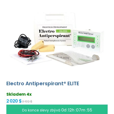
Electro Antiperspirant® ELITE
Skladem 4x
2 020 $
3 102 $
0d :12h :07m :54
Do konce slevy zbývá