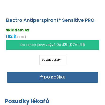
Electro Antiperspirant® Sensitive PRO
Skladem 4x
1 112 $
2 328 $
0d :12h :07m :54
Do konce slevy zbývá
DO KOŠÍKU
Posudky lékařů