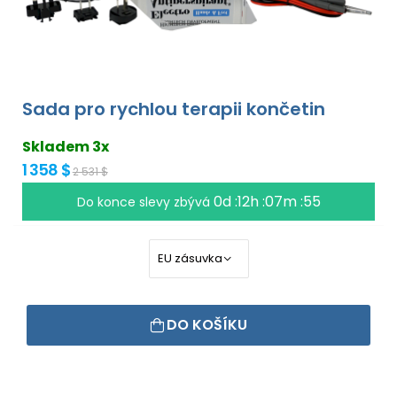
Sada pro rychlou terapii končetin
Skladem 3x
1 358 $
2 531 $
0d :12h :07m :54
Do konce slevy zbývá
DO KOŠÍKU