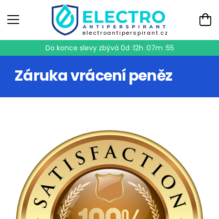
electroantiperspirant.cz
Do konce slevy zbývá
0d :12h :07m :54
Záruka vrácení peněz