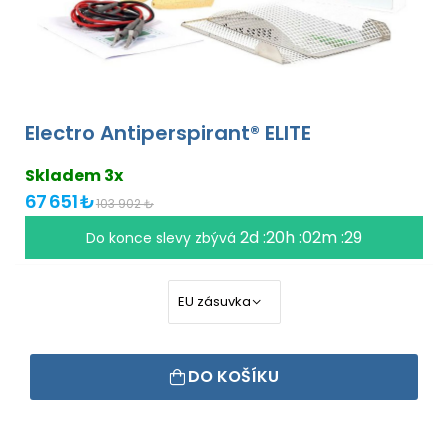
Electro Antiperspirant® ELITE
Skladem 3x
67 651 ₺
103 902 ₺
2d :20h :02m :29
Do konce slevy zbývá
DO KOŠÍKU