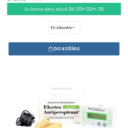
2d :20h :02m :29
Do konce slevy zbývá
DO KOŠÍKU