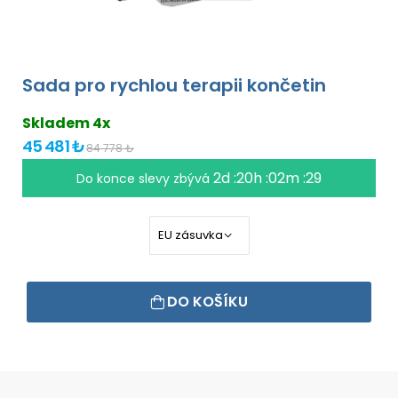
Sada pro rychlou terapii končetin
Skladem 4x
45 481 ₺
84 778 ₺
2d :20h :02m :29
Do konce slevy zbývá
DO KOŠÍKU