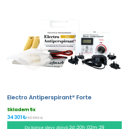
Electro Antiperspirant® Forte
Skladem 5x
34 301 ₺
60 562 ₺
2d :20h :02m :29
Do konce slevy zbývá